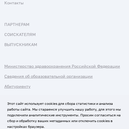
Контакты
ПАРТНЕРАМ
СОИСКАТЕЛЯМ
ВЫПУСКНИКАМ
Министерство здравоохранения Российской Федерации
Сведения об образовательной организации
Абитуриенту
Наука и университеты
Этот сайт использует cookies для сбора статистики и анализа
работы сайта. Мы стараемся улучшить нашу работу, для этого мы
Условия использования материалов
подключили аналитические инструменты. Просим согласиться на
Политика обработки персональных данных
сбор и обработку ваших метаданных или отключить cookies в
настройках браузера.
Использование Cookies