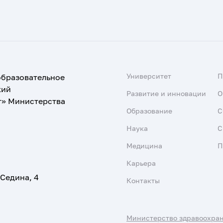
Университет
образовательное
кий
Развитие и инновации
О
т» Министерства
Образование
С
Наука
С
Медицина
П
Карьера
 Седина, 4
Контакты
Министерство здравоохра