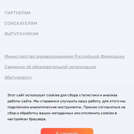
ПАРТНЕРАМ
СОИСКАТЕЛЯМ
ВЫПУСКНИКАМ
Министерство здравоохранения Российской Федерации
Сведения об образовательной организации
Абитуриенту
Наука и университеты
Этот сайт использует cookies для сбора статистики и анализа
работы сайта. Мы стараемся улучшить нашу работу, для этого мы
Условия использования материалов
подключили аналитические инструменты. Просим согласиться на
Политика обработки персональных данных
сбор и обработку ваших метаданных или отключить cookies в
настройках браузера.
Использование Cookies
Я согласен