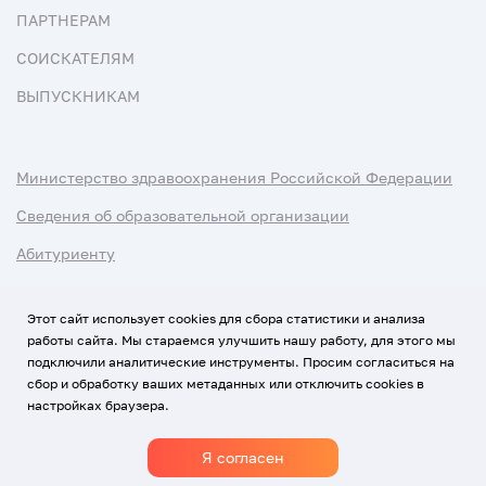
ПАРТНЕРАМ
СОИСКАТЕЛЯМ
ВЫПУСКНИКАМ
Министерство здравоохранения Российской Федерации
Сведения об образовательной организации
Абитуриенту
Наука и университеты
Этот сайт использует cookies для сбора статистики и анализа
работы сайта. Мы стараемся улучшить нашу работу, для этого мы
Условия использования материалов
подключили аналитические инструменты. Просим согласиться на
Политика обработки персональных данных
сбор и обработку ваших метаданных или отключить cookies в
настройках браузера.
Использование Cookies
Я согласен
1920-2026
© Все права защищены