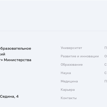
Университет
образовательное
кий
Развитие и инновации
О
т» Министерства
Образование
С
Наука
С
Медицина
П
Карьера
 Седина, 4
Контакты