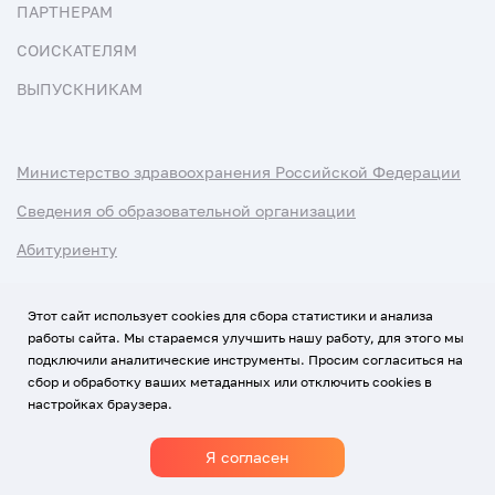
ПАРТНЕРАМ
СОИСКАТЕЛЯМ
ВЫПУСКНИКАМ
Министерство здравоохранения Российской Федерации
Сведения об образовательной организации
Абитуриенту
Наука и университеты
Этот сайт использует cookies для сбора статистики и анализа
работы сайта. Мы стараемся улучшить нашу работу, для этого мы
Условия использования материалов
подключили аналитические инструменты. Просим согласиться на
Политика обработки персональных данных
сбор и обработку ваших метаданных или отключить cookies в
настройках браузера.
Использование Cookies
Я согласен
1920-2026
© Все права защищены