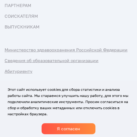
ПАРТНЕРАМ
СОИСКАТЕЛЯМ
ВЫПУСКНИКАМ
Министерство здравоохранения Российской Федерации
Сведения об образовательной организации
Абитуриенту
Наука и университеты
Этот сайт использует cookies для сбора статистики и анализа
работы сайта. Мы стараемся улучшить нашу работу, для этого мы
Условия использования материалов
подключили аналитические инструменты. Просим согласиться на
Политика обработки персональных данных
сбор и обработку ваших метаданных или отключить cookies в
настройках браузера.
Использование Cookies
Я согласен
1920-2026
© Все права защищены