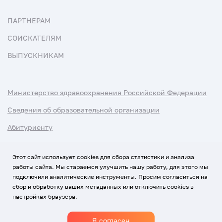
ПАРТНЕРАМ
СОИСКАТЕЛЯМ
ВЫПУСКНИКАМ
Министерство здравоохранения Российской Федерации
Сведения об образовательной организации
Абитуриенту
Наука и университеты
Этот сайт использует cookies для сбора статистики и анализа
работы сайта. Мы стараемся улучшить нашу работу, для этого мы
Условия использования материалов
подключили аналитические инструменты. Просим согласиться на
Политика обработки персональных данных
сбор и обработку ваших метаданных или отключить cookies в
настройках браузера.
Использование Cookies
Я согласен