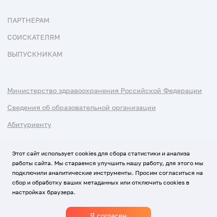
ПАРТНЕРАМ
СОИСКАТЕЛЯМ
ВЫПУСКНИКАМ
Министерство здравоохранения Российской Федерации
Сведения об образовательной организации
Абитуриенту
Наука и университеты
Этот сайт использует cookies для сбора статистики и анализа
работы сайта. Мы стараемся улучшить нашу работу, для этого мы
Условия использования материалов
подключили аналитические инструменты. Просим согласиться на
Политика обработки персональных данных
сбор и обработку ваших метаданных или отключить cookies в
настройках браузера.
Использование Cookies
Я согласен