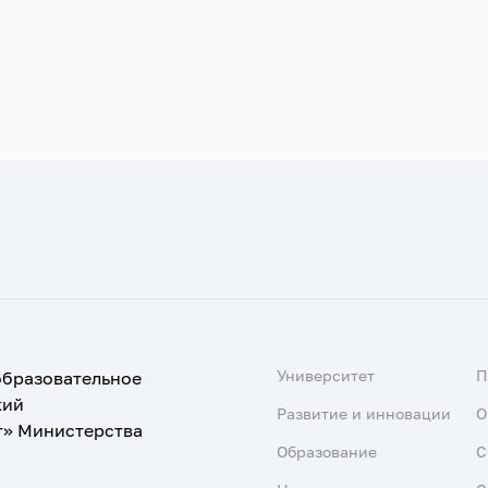
Университет
образовательное
кий
Развитие и инновации
О
т» Министерства
Образование
С