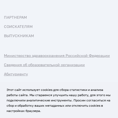
ПАРТНЕРАМ
СОИСКАТЕЛЯМ
ВЫПУСКНИКАМ
Министерство здравоохранения Российской Федерации
Сведения об образовательной организации
Абитуриенту
Наука и университеты
Этот сайт использует cookies для сбора статистики и анализа
работы сайта. Мы стараемся улучшить нашу работу, для этого мы
Условия использования материалов
подключили аналитические инструменты. Просим согласиться на
Политика обработки персональных данных
сбор и обработку ваших метаданных или отключить cookies в
настройках браузера.
Использование Cookies