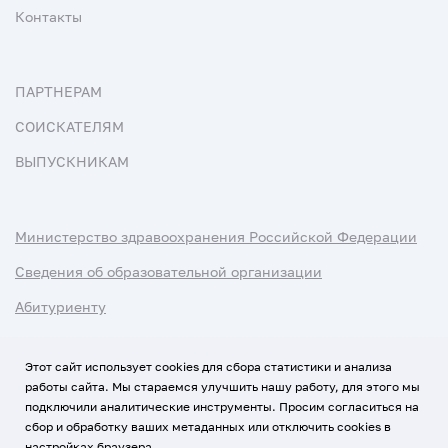
Контакты
ПАРТНЕРАМ
СОИСКАТЕЛЯМ
ВЫПУСКНИКАМ
Министерство здравоохранения Российской Федерации
Сведения об образовательной организации
Абитуриенту
Наука и университеты
Этот сайт использует cookies для сбора статистики и анализа
работы сайта. Мы стараемся улучшить нашу работу, для этого мы
Условия использования материалов
подключили аналитические инструменты. Просим согласиться на
Политика обработки персональных данных
сбор и обработку ваших метаданных или отключить cookies в
настройках браузера.