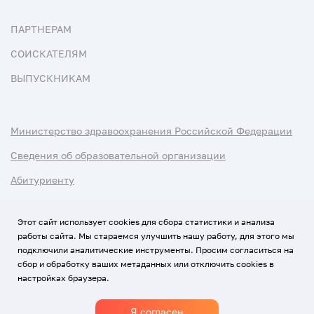
ПАРТНЕРАМ
СОИСКАТЕЛЯМ
ВЫПУСКНИКАМ
Министерство здравоохранения Российской Федерации
Сведения об образовательной организации
Абитуриенту
Наука и университеты
Этот сайт использует cookies для сбора статистики и анализа
работы сайта. Мы стараемся улучшить нашу работу, для этого мы
Условия использования материалов
подключили аналитические инструменты. Просим согласиться на
Политика обработки персональных данных
сбор и обработку ваших метаданных или отключить cookies в
настройках браузера.
Использование Cookies
Я согласен