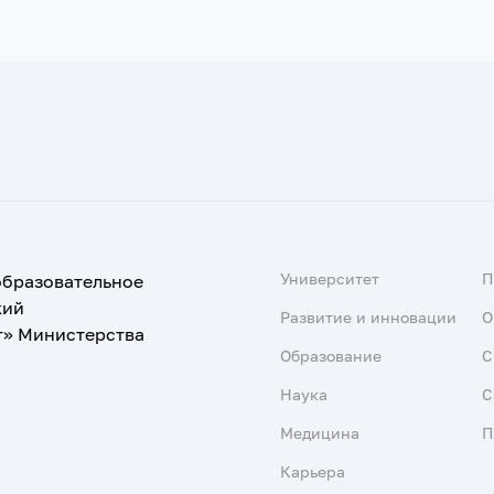
Университет
образовательное
кий
Развитие и инновации
О
т» Министерства
Образование
С
Наука
С
Медицина
П
Карьера