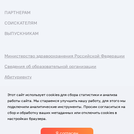
ПАРТНЕРАМ
СОИСКАТЕЛЯМ
ВЫПУСКНИКАМ
Министерство здравоохранения Российской Федерации
Сведения об образовательной организации
Абитуриенту
Наука и университеты
Этот сайт использует cookies для сбора статистики и анализа
работы сайта. Мы стараемся улучшить нашу работу, для этого мы
Условия использования материалов
подключили аналитические инструменты. Просим согласиться на
Политика обработки персональных данных
сбор и обработку ваших метаданных или отключить cookies в
настройках браузера.
Использование Cookies
Я согласен