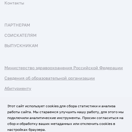
Контакты
ПАРТНЕРАМ
СОИСКАТЕЛЯМ
ВЫПУСКНИКАМ
Министерство здравоохранения Российской Федерации
Сведения об образовательной организации
Абитуриенту
Наука и университеты
Этот сайт использует cookies для сбора статистики и анализа
работы сайта. Мы стараемся улучшить нашу работу, для этого мы
Условия использования материалов
подключили аналитические инструменты. Просим согласиться на
Политика обработки персональных данных
сбор и обработку ваших метаданных или отключить cookies в
настройках браузера.
Использование Cookies