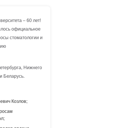
ерситета – 60 лет!
оялось официальное
осы стоматологии и
тию
Петербурга, Нижнего
и Беларусь.
евич Козлов;
просам
л;