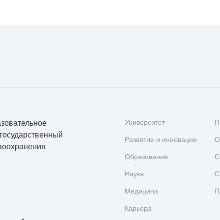
Университет
П
азовательное
 государственный
Развитие и инновации
О
воохранения
Образование
С
Наука
С
Медицина
П
Карьера