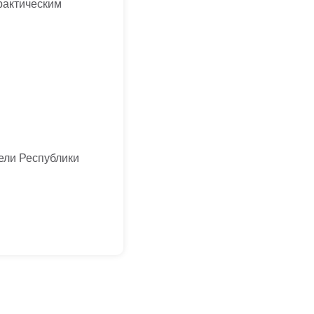
рактическим
тели Республики