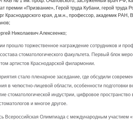
 ККБ № 1 им. проф. Очаповского, заслуженный врач РФ, к
ат премии «Призвание», Герой труда Кубани, герой труда Р
рг Краснодарского края, д.м.н., профессор, академик РАН,
нов;
ргей Николаевич Алексеенко;
ии прошло торжественное награждение сотрудников и про
 состава стоматологического факультета. Первый блок мер
том артистов Краснодарской филармонии.
приятия стало пленарное заседание, где обсудили соврем
ния в челюстно-лицевой области, особенности подготовки 
тие стоматологической индустрии, цифровое пространство
стоматологов и многое другое.
ась Всероссийская Олимпиада с международным участием 