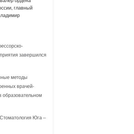
авалер ордена
оссии, главный
 Владимир
фессорско-
оприятия завершился
енные методы
военных врачей-
 в образовательном
«Стоматология Юга –