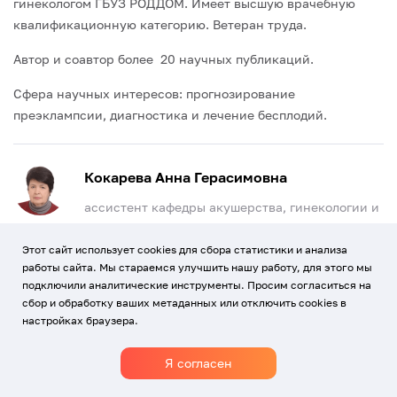
гинекологом ГБУЗ РОДДОМ. Имеет высшую врачебную
квалификационную категорию. Ветеран труда.
Автор и соавтор более 20 научных публикаций.
Сфера научных интересов: прогнозирование
преэклампсии, диагностика и лечение бесплодий.
Кокарева Анна Герасимовна
ассистент кафедры акушерства, гинекологии и
перинатологии
Этот сайт использует cookies для сбора статистики и анализа
В 1976 году окончила лечебный факультет Кубанского
работы сайта. Мы стараемся улучшить нашу работу, для этого мы
подключили аналитические инструменты. Просим согласиться на
государственного медицинского института им. Красной
сбор и обработку ваших метаданных или отключить cookies в
Армии. В 1977 году окончила интернатура по
настройках браузера.
специальности «акушерство и гинекология» при том же
институте. С 1978 года по 1979 год работала врачом
Я согласен
акушер-гинекологои в ЦРБ в ст Новотиторовской. С 1979
года по 1988 год работала врачом акушер-гинекологом в