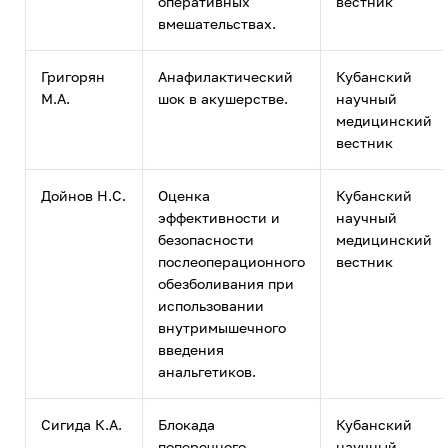
оперативных
вестник
вмешательствах.
Григорян
Анафилактический
Кубанский
М.А.
шок в акушерстве.
научный
медицинский
вестник
Дойнов Н.С.
Оценка
Кубанский
эффективности и
научный
безопасности
медицинский
послеоперационного
вестник
обезболивания при
использовании
внутримышечного
введения
анальгетиков.
Сигида К.А.
Блокада
Кубанский
поперечного
научный