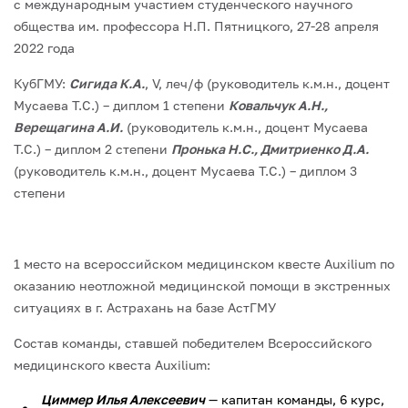
с международным участием студенческого научного
общества им. профессора Н.П. Пятницкого, 27-28 апреля
2022 года
КубГМУ:
Сигида К.А.
, V, леч/ф (руководитель к.м.н., доцент
Мусаева Т.С.) – диплом 1 степени
Ковальчук А.Н.,
Верещагина А.И.
(руководитель к.м.н., доцент Мусаева
Т.С.) – диплом 2 степени
Пронька Н.С., Дмитриенко Д.А.
(руководитель к.м.н., доцент Мусаева Т.С.) – диплом 3
степени
1 место на всероссийском медицинском квесте Auxilium по
оказанию неотложной медицинской помощи в экстренных
ситуациях в г. Астрахань на базе АстГМУ
Состав команды, ставшей победителем Всероссийского
медицинского квеста Auxilium:
Циммер Илья Алексеевич
— капитан команды, 6 курс,