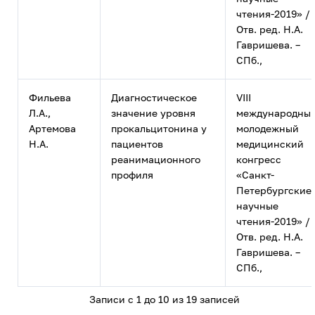
чтения-2019» /
Отв. ред. Н.А.
Гавришева. –
СПб.,
Фильева
Диагностическое
VIII
Л.А.,
значение уровня
международны
Артемова
прокальцитонина у
молодежный
Н.А.
пациентов
медицинский
реанимационного
конгресс
профиля
«Санкт-
Петербургские
научные
чтения-2019» /
Отв. ред. Н.А.
Гавришева. –
СПб.,
Записи с 1 до 10 из 19 записей