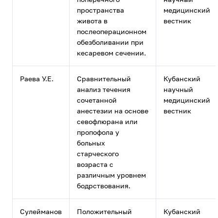
пространства
медицинский
живота в
вестник
послеоперационном
обезболивании при
кесаревом сечении.
Раева У.Е.
Сравнительный
Кубанский
анализ течения
научный
сочетанной
медицинский
анестезии на основе
вестник
севофлюрана или
пропофола у
больных
старческого
возраста с
различным уровнем
бодрствования.
Сулейманов
Положительный
Кубанский