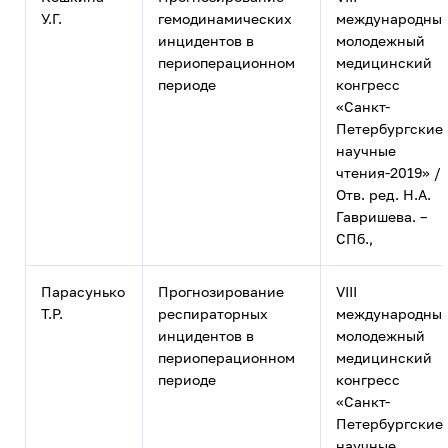
У.Г.
гемодинамических
международны
инцидентов в
молодежный
периоперационном
медицинский
периоде
конгресс
«Санкт-
Петербургские
научные
чтения-2019» /
Отв. ред. Н.А.
Гавришева. –
СПб.,
Парасунько
Прогнозирование
VIII
Т.Р.
респираторных
международны
инцидентов в
молодежный
периоперационном
медицинский
периоде
конгресс
«Санкт-
Петербургские
научные