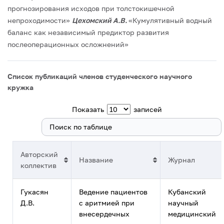
прогнозирования исходов при толстокишечной
непроходимости»
Цехомский А.В.
«Кумулятивный водный
баланс как независимый предиктор развития
послеоперационных осложнений»
Список публикаций членов студенческого научного
кружка
Показать
записей
Поиск:
Авторский
Название
Журнал
коллектив
Гукасян
Ведение пациентов
Кубанский
Д.В.
с аритмией при
научный
внесердечных
медицинский