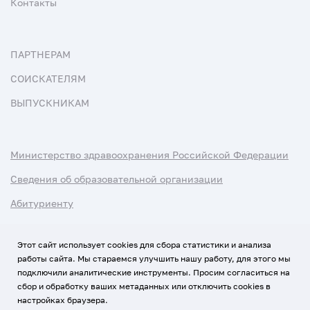
Контакты
ПАРТНЕРАМ
СОИСКАТЕЛЯМ
ВЫПУСКНИКАМ
Министерство здравоохранения Российской Федерации
Сведения об образовательной организации
Абитуриенту
Наука и университеты
Этот сайт использует cookies для сбора статистики и анализа
работы сайта. Мы стараемся улучшить нашу работу, для этого мы
Условия использования материалов
подключили аналитические инструменты. Просим согласиться на
Политика обработки персональных данных
сбор и обработку ваших метаданных или отключить cookies в
настройках браузера.
Использование Cookies