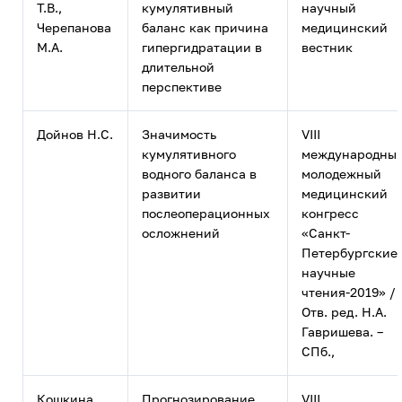
Т.В.,
кумулятивный
научный
Черепанова
баланс как причина
медицинский
М.А.
гипергидратации в
вестник
длительной
перспективе
Дойнов Н.С.
Значимость
VIII
кумулятивного
международны
водного баланса в
молодежный
развитии
медицинский
послеоперационных
конгресс
осложнений
«Санкт-
Петербургские
научные
чтения-2019» /
Отв. ред. Н.А.
Гавришева. –
СПб.,
Кошкина
Прогнозирование
VIII