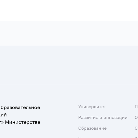
Университет
образовательное
кий
Развитие и инновации
О
т» Министерства
Образование
С