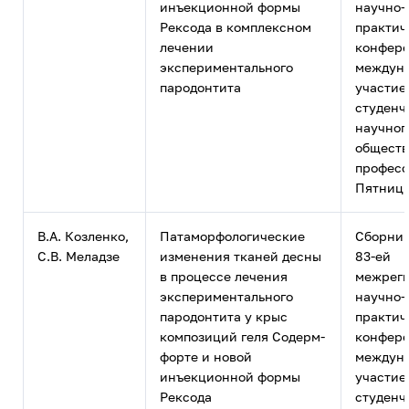
инъекционной формы
научно-
Рексода в комплексном
практич
лечении
конфере
экспериментального
междун
пародонтита
участие
студенч
научног
обществ
професс
Пятницк
В.А. Козленко,
Патаморфологические
Сборник
С.В. Меладзе
изменения тканей десны
83-ей
в процессе лечения
межрег
экспериментального
научно-
пародонтита у крыс
практич
композиций геля Содерм-
конфере
форте и новой
междун
инъекционной формы
участие
Рексода
студенч