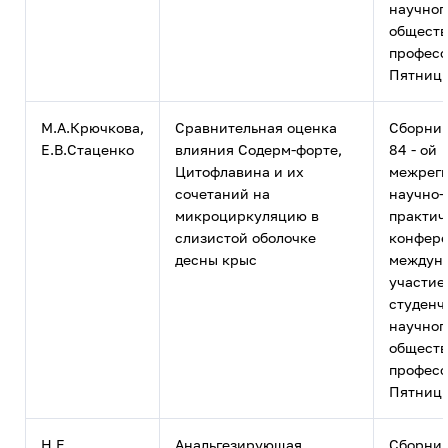
научног
обществ
професс
Пятницк
М.А.Крючкова,
Сравнительная оценка
Сборник
Е.В.Стаценко
влияния Содерм-форте,
84 - ой
Цитофлавина и их
межрег
сочетаний на
научно-
микроциркуляцию в
практич
слизистой оболочке
конфере
десны крыс
междун
участие
студенч
научног
обществ
професс
Пятницк
Н.Е.
Анальгезирующая
Сборник