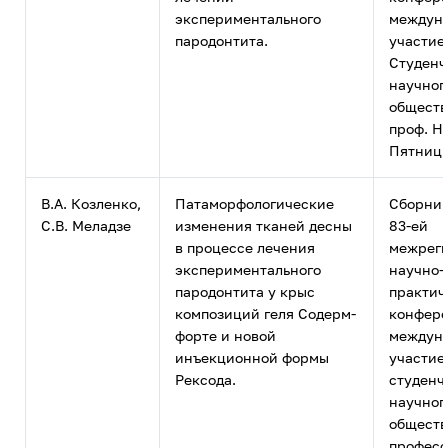
экспериментального
междун
пародонтита.
участие
Студенч
научног
обществ
проф. Н.
Пятницк
В.А. Козленко,
Патаморфологические
Сборник
С.В. Меладзе
изменения тканей десны
83-ей
в процессе лечения
межрег
экспериментального
научно-
пародонтита у крыс
практич
композиций геля Содерм-
конфере
форте и новой
междун
инъекционной формы
участие
Рексода.
студенч
научног
обществ
професс