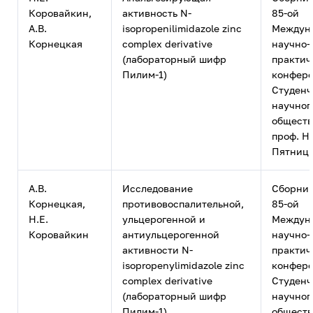
Коровайкин,
активность N-
85-ой
А.В.
isopropenilimidazole zinc
Междун
Корнецкая
complex derivative
научно-
(лабораторный шифр
практич
Пилим-1)
конфер
Студенч
научног
обществ
проф. Н.
Пятницк
А.В.
Исследование
Сборник
Корнецкая,
противовоспалительной,
85-ой
Н.Е.
ульцерогенной и
Междун
Коровайкин
антиульцерогенной
научно-
активности N-
практич
isopropenylimidazole zinc
конфер
complex derivative
Студенч
(лабораторный шифр
научног
Пилим-1)
обществ