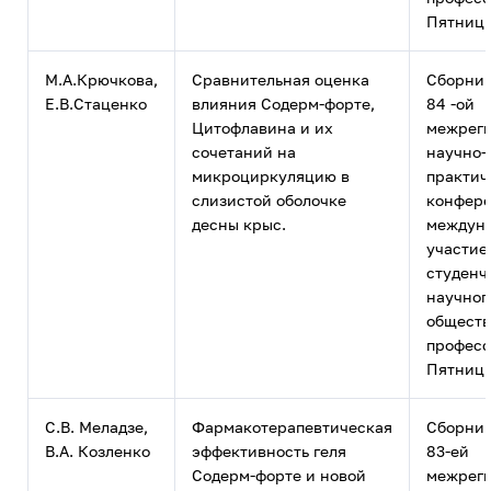
Пятницк
М.А.Крючкова,
Сравнительная оценка
Сборник
Е.В.Стаценко
влияния Содерм-форте,
84 -ой
Цитофлавина и их
межрег
сочетаний на
научно-
микроциркуляцию в
практич
слизистой оболочке
конфере
десны крыс.
междун
участие
студенч
научног
обществ
професс
Пятницк
С.В. Меладзе,
Фармакотерапевтическая
Сборник
В.А. Козленко
эффективность геля
83-ей
Содерм-форте и новой
межрег