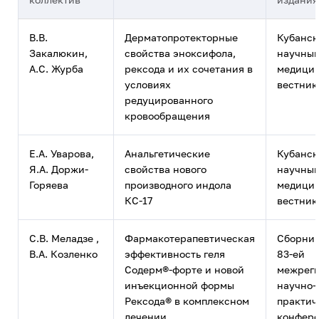
В.В.
Дерматопротекторные
Кубанс
Закалюкин,
свойства эноксифола,
научны
А.С. Журба
рексода и их сочетания в
медици
условиях
вестник
редуцированного
кровообращения
Е.А. Уварова,
Анальгетические
Кубанс
Я.А. Доржи-
свойства нового
научны
Горяева
производного индола
медици
КС-17
вестник
С.В. Меладзе ,
Фармакотерапевтическая
Сборник
В.А. Козленко
эффективность геля
83-ей
Содерм®-форте и новой
межрег
инъекционной формы
научно-
Рексода® в комплексном
практич
лечении
конфере