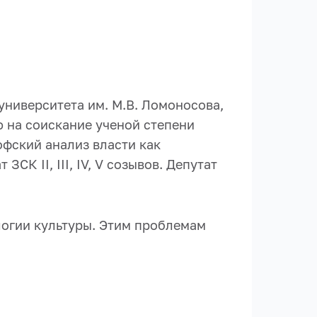
ниверситета им. М.В. Ломоносова,
ю на соискание ученой степени
фский анализ власти как
СК II, III, IV, V созывов. Депутат
огии культуры. Этим проблемам