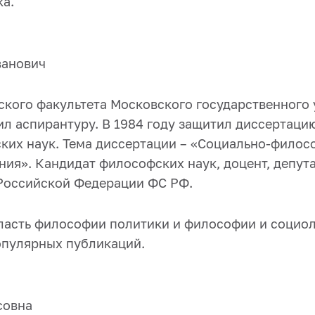
ка.
ванович
кого факультета Московского государственного у
ил аспирантуру. В 1984 году защитил диссертаци
ких наук. Тема диссертации – «Социально-филосо
я». Кандидат философских наук, доцент, депутат З
 Российской Федерации ФС РФ.
ласть философии политики и философии и социол
опулярных публикаций.
совна