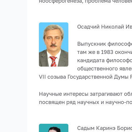
ноосферогенеза, проблема челове
Осадчий Николай И
Выпускник философс
там же в 1983 оконч
кандидата философс
общественного явлени
VII созыва Государственной Думы
Научные интересы затрагивают об
посвящен ряд научных и научно-п
Садым Каринэ Бори