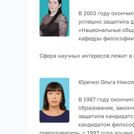
В 2003 году окончил
успешно защитила д
«Национальные обще
кафедры философии, 
Сфера научных интересов лежит в
Юречко Ольга Никол
В 1987 году окончи
образование, закон
защитила кандидатс
кандидатом философс
преподаватель, с 1997 года доцент