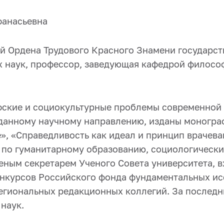
фанасьевна
й Ордена Трудового Красного Знамени государств
 наук, профессор, заведующая кафедрой философ
фские и социокультурные проблемы современной 
 данному научному направлению, изданы монограф
е», «Справедливость как идеал и принцип врачева
 по гуманитарному образованию, социологическ
еным секретарем Ученого Совета университета, в
онкурсов Российского фонда фундаментальных и
егиональных редакционных коллегий. За последни
наук.