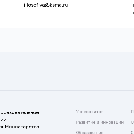
filosofiya@ksma.ru
Университет
образовательное
кий
Развитие и инновации
О
т» Министерства
Образование
С