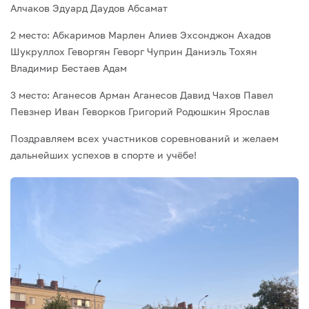
Алчаков Эдуард
Даудов Абсамат
2 место:
Абкаримов Марлен
Алиев Эхсонджон
Ахадов
Шукруллох
Геворгян Геворг
Чуприн Даниэль
Тохян
Владимир
Бестаев Адам
3 место:
Аганесов Арман
Аганесов Давид
Чахов Павел
Певзнер Иван
Геворков Григорий
Родюшкин Ярослав
Поздравляем всех участников соревнований и желаем
дальнейших успехов в спорте и учёбе!