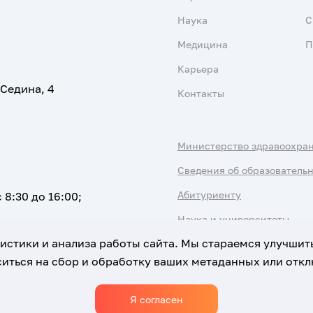
Наука
С
Медицина
П
Карьера
 Седина, 4
Контакты
Министерство здравоохра
Сведения об образователь
Абитуриенту
 8:30 до 16:00;
Наука и университеты
атистики и анализа работы сайта. Мы стараемся улучшит
иться на сбор и обработку ваших метаданных или отклю
Я согласен
Использование Cookies
Политика обработки персональны