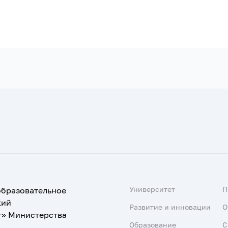
Университет
образовательное
кий
Развитие и инновации
О
т» Министерства
Образование
С