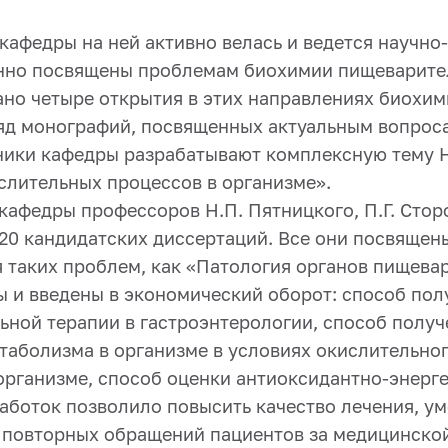
 кафедры на ней активно велась и ведется научно
нно посвящены проблемам биохимии пищеварител
о четыре открытия в этих направлениях биохими
яд монографий, посвященных актуальным вопроса
дники кафедры разрабатывают комплексную тему
слительных процессов в организме».
афедры профессоров Н.П. Пятницкого, П.Г. Стор
120 кандидатских диссертаций. Все они посвяще
 таких проблем, как «Патология органов пищевар
 и введены в экономический оборот: способ пол
ьной терапии в гастроэнтерологии, способ полу
таболизма в организме в условиях окислительног
организме, способ оценки антиоксидантно-энерг
работок позволило повысить качество лечения, у
и повторных обращений пациентов за медицинск