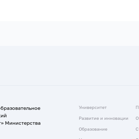
Университет
образовательное
кий
Развитие и инновации
О
т» Министерства
Образование
С