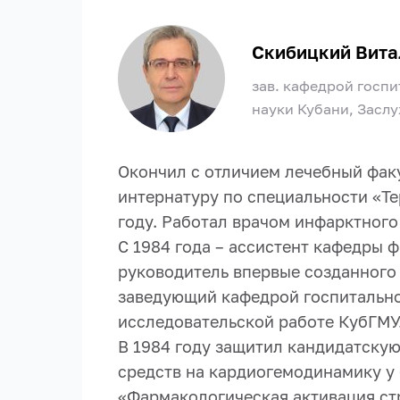
Скибицкий Вита
зав. кафедрой госпи
науки Кубани, Засл
Окончил с отличием лечебный факу
интернатуру по специальности «Те
году. Работал врачом инфарктного
С 1984 года – ассистент кафедры ф
руководитель впервые созданного 
заведующий кафедрой госпитальной
исследовательской работе КубГМУ
В 1984 году защитил кандидатску
средств на кардиогемодинамику у 
«Фармакологическая активация ст