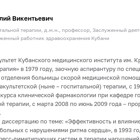
лий Викентьевич
тальной терапии, д.м.н., профессор, Заслуженный деят
уженный работник здравоохранения Кубани
льтет Кубанского медицинского института им. Кр
рапия» в 1979 году, заочную аспирантуру по спец
 отделения больницы скорой медицинской помощи 
акультетской (ныне – госпитальной) терапии, с 1
курса клинической фармакологии при кафедре гос
 терапии, с марта 2008 по июнь 2009 года – про
.
ю диссертацию по теме: «Эффективность и влиян
больных с нарушениями ритма сердца», в 1993 го
ресс-лимитирующих систем в терапии нарушений 