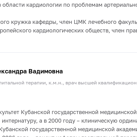
 области кардиологии по проблемам артериально
ого кружка кафедры, член ЦМК лечебного факуль
вропейского кардиологических обществ, член пр
ександра Вадимовна
питальной терапии, к.м.н., врач высшей квалификацио
ультет Кубанской государственной медицинской 
 интернатуру, а в 2000 году – клиническую орди
 Кубанской государственной медицинской академ