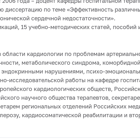
с 2006 года – доцент кафедры госпитальной терап
ую диссертацию по теме «Эффективность различн
онической сердечной недостаточности».
икаций, 15 учебно-методических статей, пособий 
 области кардиологии по проблемам артериально
чности, метаболического синдрома, коморбидной
 эндокринными нарушениями, психо-эмоциональн
но-исследовательской работы на кафедре госпит
вропейского кардиологических обществ, Российс
ийского научного общества терапевтов, секретар
ретарем региональных отделений Российских мед
клерозу, кардиосоматической реабилитации и вт