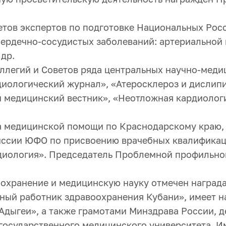
тетов экспертов по подготовке Национальных Рос
сердечно-сосудистых заболеваний: артериальной 
 др.
ллегий и Советов ряда центральных научно-мед
диологический журнал», «Атеросклероз и дислип
й медицинский вестник», «Неотложная кардиоло
а медицинской помощи по Краснодарскому краю,
иссии ЮФО по присвоению врачебных квалификац
диология». Председатель Проблемной профильно
оохранение и медицинскую науку отмечен наград
нный работник здравоохранения Кубани», имеет н
Адыгеи», а также грамотами Минздрава России, 
государственного медицинского университета. Им