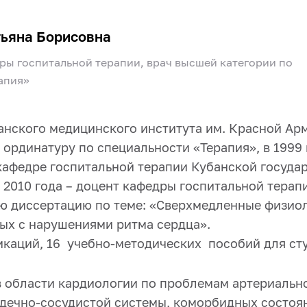
тьяна Борисовна
дры госпитальной терапии, врач высшей категории по
апия»
нского медицинского института им. Красной Арми
 ординатуру по специальности «Терапия», в 1999 
кафедре госпитальной терапии Кубанской госуда
с 2010 года – доцент кафедры госпитальной терап
ую диссертацию по теме: «Сверхмедленные физио
ых с нарушениями ритма сердца».
икаций, 16 учебно-методических пособий для ст
в области кардиологии по проблемам артериальн
рдечно-сосудистой системы, коморбидных состоян