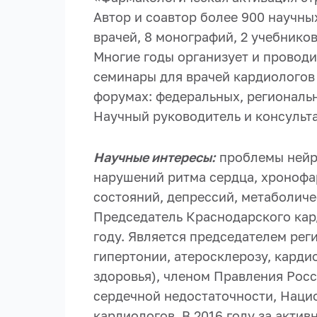
Автор и соавтор более 900 научны
врачей, 8 монографий, 2 учебников
Многие годы организует и провод
семинары для врачей кардиологов 
форумах: федеральных, региональ
Научный руководитель и консульт
Научные интересы:
проблемы нейро
нарушений ритма сердца, хронофа
состояний, депрессий, метаболиче
Председатель Краснодарского кард
году. Является председателем ре
гипертонии, атеросклерозу, кард
здоровья), членом Правления Рос
сердечной недостаточности, Нацио
кардиологов. В 2016 году за акти