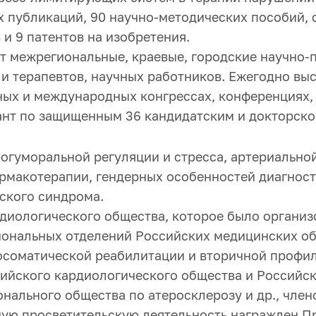
х публикаций, 90 научно-методических пособий, с
 и 9 патентов на изобретения.
ит межрегиональные, краевые, городские научно-
и терапевтов, научных работников. Ежегодно выс
ных и международных конгрессах, конференциях,
ант по защищенным 36 кандидатским и докторско
гуморальной регуляции и стресса, артериальной
рмакотерапии, гендерных особенностей диагнос
ского синдрома.
иологического общества, которое было организо
гиональных отделений Российских медицинских о
иосоматической реабилитации и вторичной профи
сийского кардиологического общества и Российс
нального общества по атеросклерозу и др., чле
вную просветительскую деятельность награжден 