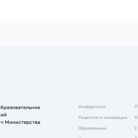
Университет
образовательное
кий
Развитие и инновации
О
т» Министерства
Образование
С