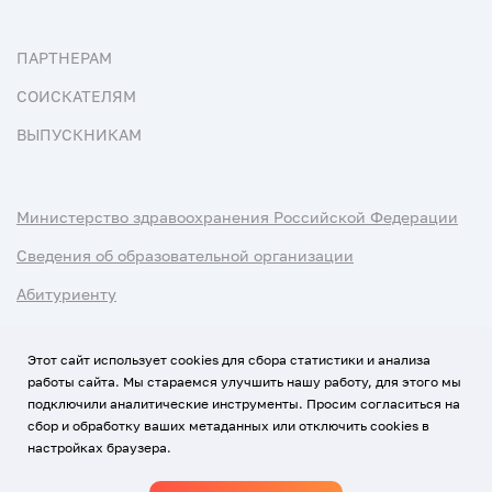
ПАРТНЕРАМ
СОИСКАТЕЛЯМ
ВЫПУСКНИКАМ
Министерство здравоохранения Российской Федерации
Сведения об образовательной организации
Абитуриенту
Наука и университеты
Этот сайт использует cookies для сбора статистики и анализа
работы сайта. Мы стараемся улучшить нашу работу, для этого мы
Условия использования материалов
подключили аналитические инструменты. Просим согласиться на
Политика обработки персональных данных
сбор и обработку ваших метаданных или отключить cookies в
настройках браузера.
Использование Cookies