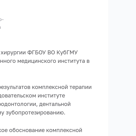
о-
ч
й хирургии ФГБОУ ВО КубГМУ
нного медицинского института в
результатов комплексной терапии
довательском институте
родонтологии, дентальной
му зубопротезированию.
ское обоснование комплексной