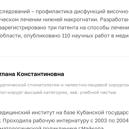
следований – профилактика дисфункций височно
ческом лечении нижней макрогнатии. Разработа
зарегистрировано три патента на способы лечен
области, опубликовано 110 научных работ в меди
лана Константиновна
ургической стоматологии и челюстно-лицевой хирурги
олог-хирург высшей категории, зав. учебной частью
медицинский институт на базе Кубанской государ
. Проходила рабочую интернатуру с 2003 по 2004
матологической поликлинике г.Майкопа.