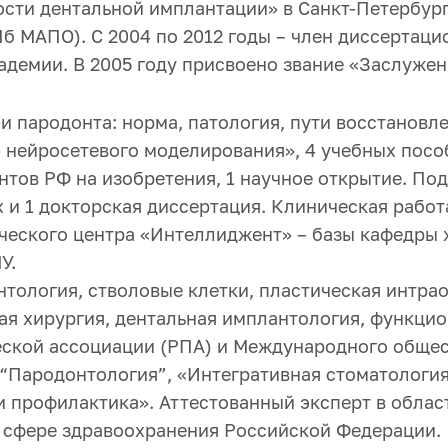
сти дентальной имплантации» в Санкт-Петербур
б МАПО). С 2004 по 2012 годы – член диссертаци
демии. В 2005 году присвоено звание «Заслуже
и пародонта: норма, патология, пути восстановл
нейросетевого моделирования», 4 учебных пособи
ентов РФ на изобретения, 1 научное открытие. По
и 1 докторская диссертация. Клиническая работа 
ческого центра «Интеллиджент» – базы кафедры 
У.
тология, стволовые клетки, пластическая интрао
ая хирургия, дентальная имплантология, функци
ской ассоциации (РПА) и Международного общест
“Пародонтология”, «Интегративная стоматология
и профилактика». Аттестованный эксперт в обла
 сфере здравоохранения Российской Федерации.