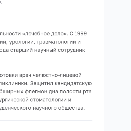
и,
ьности «лечебное дело». С 1999
ии, урологии, травматологии и
ода старший научный сотрудник
готовки врач челюстно-лицевой
оликлиники. Защитил кандидатскую
обширных флегмон дна полости рта
рургической стоматологии и
уденческого научного общества.