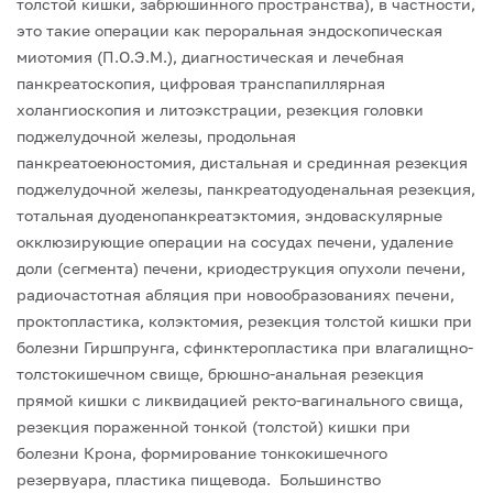
толстой кишки, забрюшинного пространства), в частности,
это такие операции как пероральная эндоскопическая
миотомия (П.О.Э.М.), диагностическая и лечебная
панкреатоскопия, цифровая транспапиллярная
холангиоскопия и литоэкстрации, резекция головки
поджелудочной железы, продольная
панкреатоеюностомия, дистальная и срединная резекция
поджелудочной железы, панкреатодуоденальная резекция,
тотальная дуоденопанкреатэктомия, эндоваскулярные
окклюзирующие операции на сосудах печени, удаление
доли (сегмента) печени, криодеструкция опухоли печени,
радиочастотная абляция при новообразованиях печени,
проктопластика, колэктомия, резекция толстой кишки при
болезни Гиршпрунга, сфинктеропластика при влагалищно-
толстокишечном свище, брюшно-анальная резекция
прямой кишки с ликвидацией ректо-вагинального свища,
резекция пораженной тонкой (толстой) кишки при
болезни Крона, формирование тонкокишечного
резервуара, пластика пищевода. Большинство