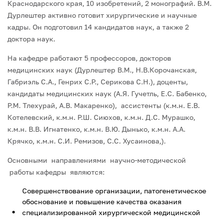
Краснодарского края, 10 изобретений, 2 монографий. В.М.
Дурлештер активно готовит хирургические и научные
кадры. Он подготовил 14 кандидатов наук, а также 2
доктора наук.
На кафедре работают 5 профессоров, докторов
медицинских наук (Дурлештер В.М., Н.В.Корочанская,
Габриэль С.А., Генрих С.Р., Серикова С.Н.), доценты,
кандидаты медицинских наук (А.Я. Гучетль, Е.С. Бабенко,
Р.М. Тлехурай, А.В. Макаренко), ассистенты (к.м.н. Е.В.
Котелевский, к.м.н. Р.Ш. Сиюхов, к.м.н. Д.С. Мурашко,
к.м.н. В.В. Игнатенко, к.м.н. В.Ю. Дынько, к.м.н. А.А.
Крячко, к.м.н. С.И. Ремизов, С.С. Хусаинова,).
Основными направлениями научно-методической
работы кафедры являются:
Совершенствование организации, патогенетическое
обоснование и повышение качества оказания
специализированной хирургической медицинской