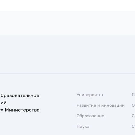
Университет
образовательное
кий
Развитие и инновации
О
т» Министерства
Образование
С
Наука
С