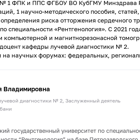
 № 1 ФПК и ППС ФГБОУ ВО КубГМУ Минздрава 
ций, 1 научно-методического пособия, статей,
 определения риска отторжения сердечного тр
по специальности «Рентгенология». С 2021 год
м компьютерной и магнитнорезонасной томог
 доцент кафедры лучевой диагностики № 2.
и на научных форумах: федеральных, регионал
я Владимировна
лучевой диагностики № 2, Заслуженный деятель
убани
кий государственный университет по специальнос
ности “Рентгенология” на базе Петрозаводского