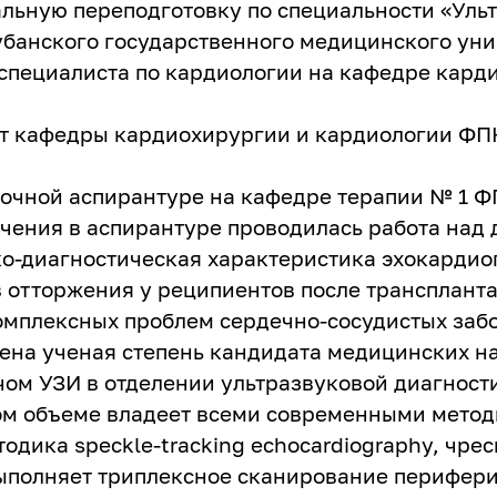
льную переподготовку по специальности «Уль
убанского государственного медицинского уни
 специалиста по кардиологии на кафедре кар
тент кафедры кардиохирургии и кардиологии Ф
 заочной аспирантуре на кафедре терапии № 1
учения в аспирантуре проводилась работа над
ко-диагностическая характеристика эхокардио
 отторжения у реципиентов после трансплант
мплексных проблем сердечно-сосудистых забо
ена ученая степень кандидата медицинских на
ачом УЗИ в отделении ультразвуковой диагнос
ном объеме владеет всеми современными мето
тодика speckle-tracking echocardiography, чр
ыполняет триплексное сканирование перифери