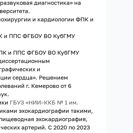
тразвуковая диагностика» на
верситета.
диохирургии и кардиологии ФПК и
ПК и ППС ФГБОУ ВО КубГМУ
 ФПК и ППС ФГБОУ ВО КубГМУ
 диссертационным
графических и
ации сердца». Решением
леваний г. Кемерово от 6
ук.
тики
ГБУЗ «НИИ–ККБ № 1 им.
диками эхокардиографии такими,
еспищеводная эхокардиография,
ческих артерий.
С 2020 по 2023