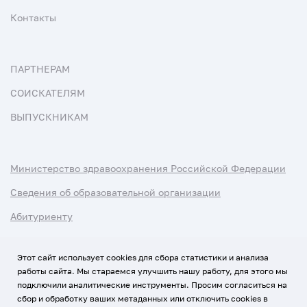
Контакты
ПАРТНЕРАМ
СОИСКАТЕЛЯМ
ВЫПУСКНИКАМ
Министерство здравоохранения Российской Федерации
Сведения об образовательной организации
Абитуриенту
Наука и университеты
Этот сайт использует cookies для сбора статистики и анализа
работы сайта. Мы стараемся улучшить нашу работу, для этого мы
Условия использования материалов
подключили аналитические инструменты. Просим согласиться на
Политика обработки персональных данных
сбор и обработку ваших метаданных или отключить cookies в