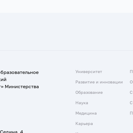
Университет
образовательное
кий
Развитие и инновации
О
т» Министерства
Образование
С
Наука
С
Медицина
П
Карьера
 Седина, 4