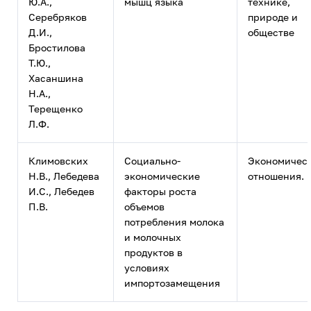
Ю.А.,
мышц языка
технике,
Серебряков
природе и
Д.И.,
обществе
Бростилова
Т.Ю.,
Хасаншина
Н.А.,
Терещенко
Л.Ф.
Климовских
Социально-
Экономичес
Н.В., Лебедева
экономические
отношения.
И.С., Лебедев
факторы роста
П.В.
объемов
потребления молока
и молочных
продуктов в
условиях
импортозамещения