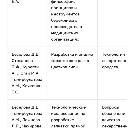
Е.А.
философии,
принципов и
инструментов
бережливого
производства в
медицинских
организациях
Веселова Д.В.,
Разработка и анализ
Технология
Степанова
жидкого экстракта
лекарствен
Э.Ф., Курегян
цветков липы
средств
А.Г., Огай М.А.,
Темирбулатова
А.М., Кочконян
Т.С.
Веселова Д.В.,
Технологические
Вопросы
Темирбулатова
исследования по
обеспечения
А.М., Лежнева
разработке
качества
Л.П., Чахирова
лапчатки прямой
лекарствен