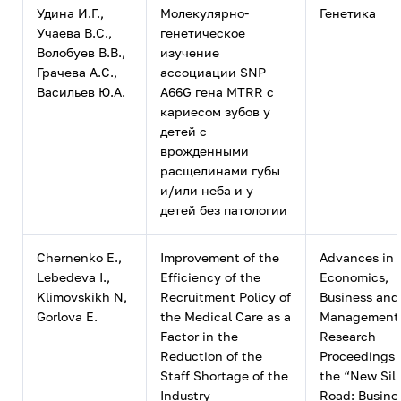
Удина И.Г.,
Молекулярно-
Генетика
Учаева В.С.,
генетическое
Волобуев В.В.,
изучение
Грачева А.С.,
ассоциации SNP
Васильев Ю.А.
A66G гена MTRR c
кариесом зубов у
детей с
врожденными
расщелинами губы
и/или неба и у
детей без патологии
Chernenko E.,
Improvement of the
Advances in
Lebedeva I.,
Efficiency of the
Economics,
Klimovskikh N,
Recruitment Policy of
Business and
Gorlova E.
the Medical Care as a
Management
Factor in the
Research
Reduction of the
Proceedings 
Staff Shortage of the
the “New Sil
Industry
Road: Busine