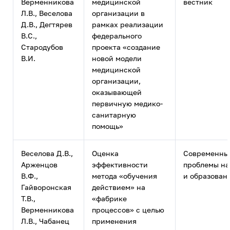
Верменникова
медицинской
вестник
Л.В., Веселова
организации в
Д.В., Дегтярев
рамках реализации
В.С.,
федерального
Стародубов
проекта «создание
В.И.
новой модели
медицинской
организации,
оказывающей
первичную медико-
санитарную
помощь»
Веселова Д.В.,
Оценка
Современны
Арженцов
эффективности
проблемы на
В.Ф.,
метода «обучения
и образован
Гайворонская
действием» на
Т.В.,
«фабрике
Верменникова
процессов» с целью
Л.В., Чабанец
применения