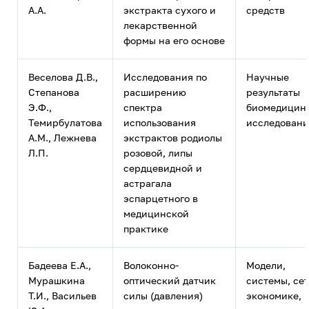
А.А.
экстракта сухого и
средств
лекарственной
формы на его основе
Веселова Д.В.,
Исследования по
Научные
Степанова
расширению
результаты
Э.Ф.,
спектра
биомедицин
Темирбулатова
использования
исследован
А.М., Лежнева
экстрактов родиолы
Л.П.
розовой, липы
сердцевидной и
астрагала
эспарцетного в
медицинской
практике
Бадеева Е.А.,
Волоконно-
Модели,
Мурашкина
оптический датчик
системы, сет
Т.И., Васильев
силы (давления)
экономике,