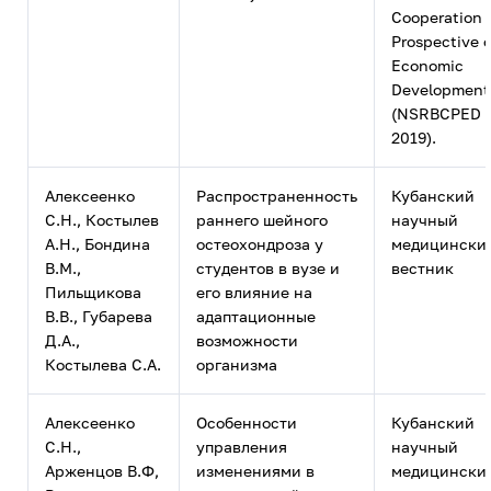
Cooperation 
Prospective o
Economic
Development
(NSRBCPED
2019).
Алексеенко
Распространенность
Кубанский
С.Н., Костылев
раннего шейного
научный
А.Н., Бондина
остеохондроза у
медицински
В.М.,
студентов в вузе и
вестник
Пильщикова
его влияние на
В.В., Губарева
адаптационные
Д.А.,
возможности
Костылева С.А.
организма
Алексеенко
Особенности
Кубанский
С.Н.,
управления
научный
Арженцов В.Ф,
изменениями в
медицински