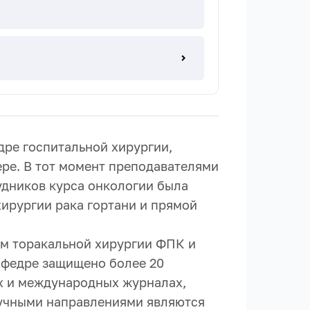
дре госпитальной хирургии,
ре. В тот момент преподавателями
удников курса онкологии была
хирургии рака гортани и прямой
ом торакальной хирургии ФПК и
афедре защищено более 20
их и международных журналах,
аучными направлениями являются