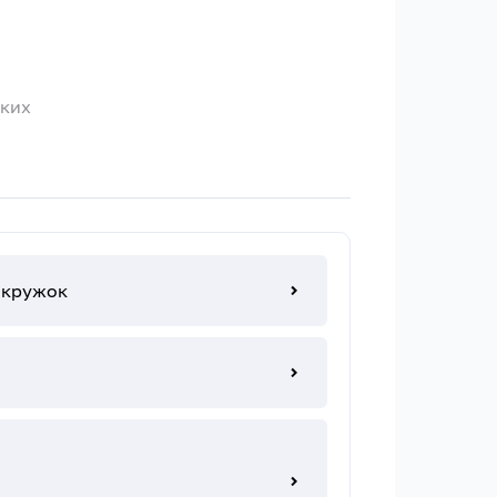
ских
 кружок