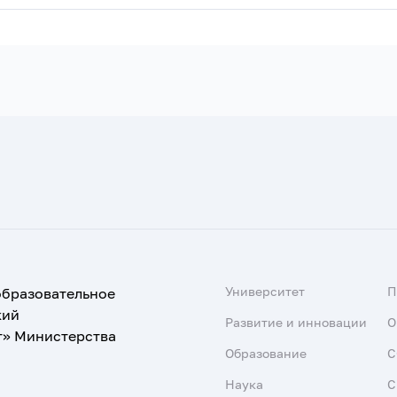
Университет
образовательное
кий
Развитие и инновации
О
т» Министерства
Образование
С
Наука
С