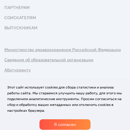
ПАРТНЕРАМ
СОИСКАТЕЛЯМ
ВЫПУСКНИКАМ
Министерство здравоохранения Российской Федерации
Сведения об образовательной организации
Абитуриенту
Наука и университеты
Этот сайт использует cookies для сбора статистики и анализа
работы сайта. Мы стараемся улучшить нашу работу, для этого мы
Условия использования материалов
подключили аналитические инструменты. Просим согласиться на
Политика обработки персональных данных
сбор и обработку ваших метаданных или отключить cookies в
настройках браузера.
Использование Cookies
Я согласен
1920-2026
© Все права защищены