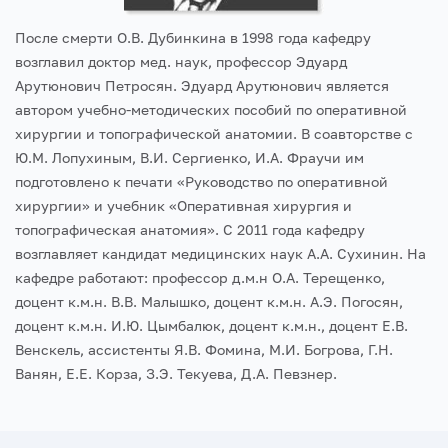
После смерти О.В. Дубинкина в 1998 года кафедру
возглавил доктор мед. наук, профессор Эдуард
Арутюнович Петросян. Эдуард Арутюнович является
автором учебно-методических пособий по оперативной
хирургии и топографической анатомии. В соавторстве с
Ю.М. Лопухиным, В.И. Сергиенко, И.А. Фраучи им
подготовлено к печати «Руководство по оперативной
хирургии» и учебник «Оперативная хирургия и
топографическая анатомия».
С 2011 года кафедру
возглавляет кандидат медицинских наук А.А. Сухинин. На
кафедре работают: профессор д.м.н О.А. Терещенко,
доцент к.м.н. В.В. Малышко, доцент к.м.н. А.Э. Погосян,
доцент к.м.н. И.Ю. Цымбалюк, доцент к.м.н., доцент Е.В.
Венскель, ассистенты Я.В. Фомина, М.И. Богрова, Г.Н.
Ванян, Е.Е. Корза, З.Э. Текуева, Д.А. Певзнер.