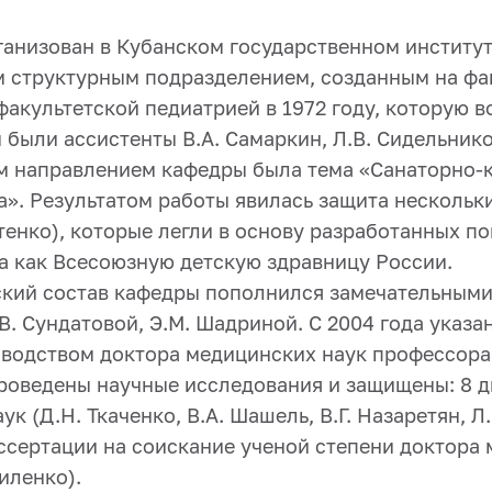
анизован в Кубанском государственном институт
м структурным подразделением, созданным на фак
акультетской педиатрией в 1972 году, которую в
ыли ассистенты В.А. Самаркин, Л.В. Сидельников
ным направлением кафедры была тема «Санаторно-
а». Результатом работы явилась защита нескольк
тенко), которые легли в основу разработанных п
а как Всесоюзную детскую здравницу России.
ьский состав кафедры пополнился замечательным
.В. Сундатовой, Э.М. Шадриной. С 2004 года указ
водством доктора медицинских наук профессора 
проведены научные исследования и защищены: 8 д
к (Д.Н. Ткаченко, В.А. Шашель, В.Г. Назаретян, Л
диссертации на соискание ученой степени доктора
Биленко).