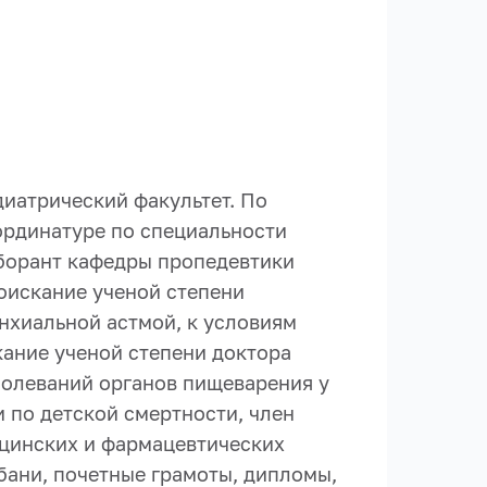
диатрический факультет. По
ординатуре по специальности
лаборант кафедры пропедевтики
соискание ученой степени
нхиальной астмой, к условиям
кание ученой степени доктора
болеваний органов пищеварения у
 по детской смертности, член
цинских и фармацевтических
бани, почетные грамоты, дипломы,