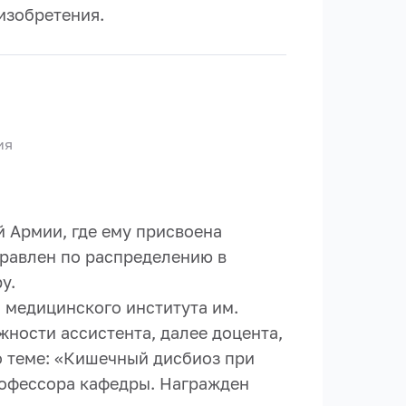
изобретения.
ия
й Армии, где ему присвоена
правлен по распределению в
у.
о медицинского института им.
жности ассистента, далее доцента,
о теме: «Кишечный дисбиоз при
рофессора кафедры. Награжден