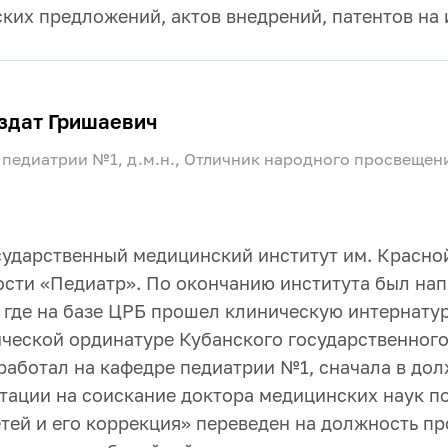
ких предложений, актов внедрений, патентов на 
здат Гришаевич
педиатрии №1, д.м.н., Отличник народного просвещен
сударственный медицинский институт им. Красно
ости «Педиатр». По окончанию института был на
, где на базе ЦРБ прошел клиническую интернатур
инической ординатуре Кубанского государственног
 работал на кафедре педиатрии №1, сначала в дол
ртации на соискание доктора медицинских наук п
етей и его коррекция» переведен на должность п