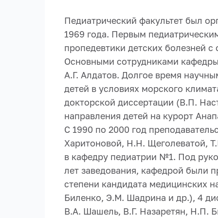
Педиатрический факультет был орг
1969 года. Первым педиатрически
пропедевтики детских болезней с ф
Основными сотрудниками кафедры б
А.Г. Алдатов. Долгое время науч
детей в условиях морского климат
докторской диссертации (В.П. Нас
направления детей на курорт Анап
С 1990 по 2000 год преподавател
Харитоновой, Н.Н. Щеголеватой, Т
в кафедру педиатрии №1. Под руко
лет заведования, кафедрой были 
степени кандидата медицинских нау
Биленко, Э.М. Шадрина и др.), 4 
В.А. Шашель, В.Г. Назаретян, Н.П. 