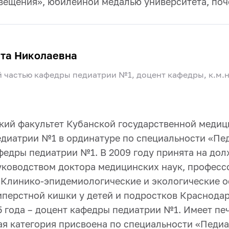
вещения», юбилейной медалью университета, по
та Николаевна
 частью кафедры педиатрии №1, доцент кафедры, к.м.н
кий факультет Кубанской государственной медиц
диатрии №1 в ординатуре по специальности «Пед
федры педиатрии №1. В 2009 году принята на до
руководством доктора медицинских наук, профес
 «Клинико-эпидемиологические и экологические 
перстной кишки у детей и подростков Краснодар
5 года – доцент кафедры педиатрии №1. Имеет пе
я категория присвоена по специальности «Педиа