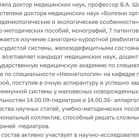
вляла доктор медицинских наук, профессор В.А. Ш
 степени доктора медицинских наук «Болезни орг
демиологические и экологические особенности»)
о-методических пособий, монографий, 7 патентов,
жается изучение санаторно-курортной реабилита
осудистой системы, железодефицитными состоян
 возглавляет кандидат медицинских наук, доцент
сударственную медицинскую академию по специал
е по специальности «Неонатология» на кафедре 
рой, поступив в очную аспирантуру и успешно з
иммунной системы у маловесных новорожденных 
ьностям 14.00.09-педиатрия и 14.00.36- аллерго
ства научных статей, учебно-методических пособи
ональный коллектив, способный решать сложные
рачей -педиатров.
состав активно участвует в научно-исследовате