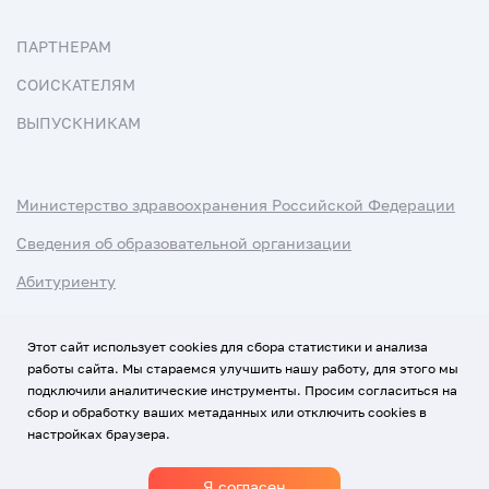
ПАРТНЕРАМ
СОИСКАТЕЛЯМ
ВЫПУСКНИКАМ
Министерство здравоохранения Российской Федерации
Сведения об образовательной организации
Абитуриенту
Наука и университеты
Этот сайт использует cookies для сбора статистики и анализа
работы сайта. Мы стараемся улучшить нашу работу, для этого мы
Условия использования материалов
подключили аналитические инструменты. Просим согласиться на
Политика обработки персональных данных
сбор и обработку ваших метаданных или отключить cookies в
настройках браузера.
Использование Cookies
Я согласен