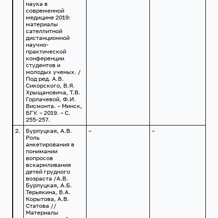
наука в
современной
медицине 2019:
материалы
сателлитной
дистанционной
научно-
практической
конференции
студентов и
молодых ученых. /
Под ред. А.В.
Сикорского, В.Я.
Хрыщановича, Т.В.
Горлачевой, Ф.И.
Висмонта. – Минск,
БГУ. – 2019. – С.
255-257.
2.
Бурлуцкая, А.В.
–
–
–
Роль
анкетирования в
понимании
вопросов
вскармливания
детей грудного
возраста /А.В.
Бурлуцкая, А.Б.
Терьякина, В.А.
Корытова, А.В.
Статова //
Материалы