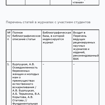
чтения»
Перечень статей в журналах с участием студентов
№
Полное
Библиографическая
Входит в
Им
п/
библиографическое
база, в которой
Перечень
фа
п
описание статьи
индексируется
ведущих
жу
журнал
рецензируемых
научных
журналов и
изданий,
рекомендованный
ВАК
1.
Бурлуцкая, А.В.
–
–
–
Осведомленность
беременных
женщин и молодых
мам о
преимуществах
естественного
вскармливания /
А.В. Бурлуцкая,
А.Б. Терьякина, В.А.
Корытова, А.В.
Статова //
Фундаментальная