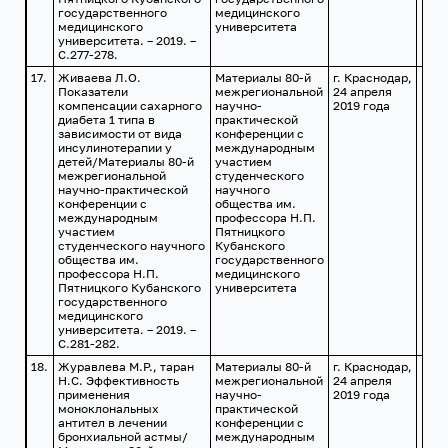
государственного
медицинского
медицинского
университета
университета. – 2019. –
С.277-278.
17.
Живаева Л.О.
Материалы 80-й
г. Краснодар,
Показатели
межрегиональной
24 апреля
компенсации сахарного
научно-
2019 года
диабета 1 типа в
практической
зависимости от вида
конференции с
инсулинотерапии у
международным
детей/Материалы 80-й
участием
межрегиональной
студенческого
научно-практической
научного
конференции с
общества им.
международным
профессора Н.П.
участием
Пятницкого
студенческого научного
Кубанского
общества им.
государственного
профессора Н.П.
медицинского
Пятницкого Кубанского
университета
государственного
медицинского
университета. – 2019. –
С.281-282.
18.
Журавлева М.Р., таран
Материалы 80-й
г. Краснодар,
Н.С. Эффективность
межрегиональной
24 апреля
применения
научно-
2019 года
моноклональных
практической
антител в лечении
конференции с
бронхиальной астмы/
международным