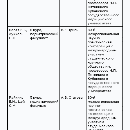
профессора Н.П.
Пятницкого
Кубанского
государственного
медицинского
университета
Белая Е.Г.,
6 курс,
В.Е. Триль
80-й
г.
Зуккель
педиатрический
межрегиональная
Кра
Н.Н.
факультет
научно-
24 а
практическая
2019
конференция с
международным
участием
студенческого
научного
общества им.
профессора Н.П.
Пятницкого
Кубанского
государственного
медицинского
университета
Райкина
5 курс,
А.В. Статова
80-й
г.
Е.Н., Цей
педиатрический
межрегиональная
Кра
С.М.
факультет
научно-
24 а
практическая
2019
конференция с
международным
участием
студенческого
научного