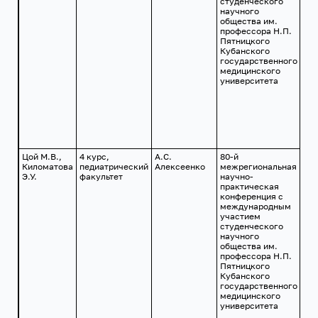
студенческого
научного
общества им.
профессора Н.П.
Пятницкого
Кубанского
государственного
медицинского
университета
Цой М.В.,
4 курс,
А.С.
80-й
г.
Киломатова
педиатрический
Алексеенко
межрегиональная
Кр
Э.У.
факультет
научно-
24
практическая
201
конференция с
международным
участием
студенческого
научного
общества им.
профессора Н.П.
Пятницкого
Кубанского
государственного
медицинского
университета