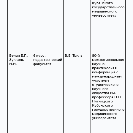
Кубанского
государственного
медицинского
университета
Белая Е.Г.,
6 курс,
В.Е. Триль
80-й
г.
Зуккель
педиатрический
межрегиональная
Кр
Н.Н.
факультет
научно-
24
практическая
201
конференция с
международным
участием
студенческого
научного
общества им.
профессора Н.П.
Пятницкого
Кубанского
государственного
медицинского
университета