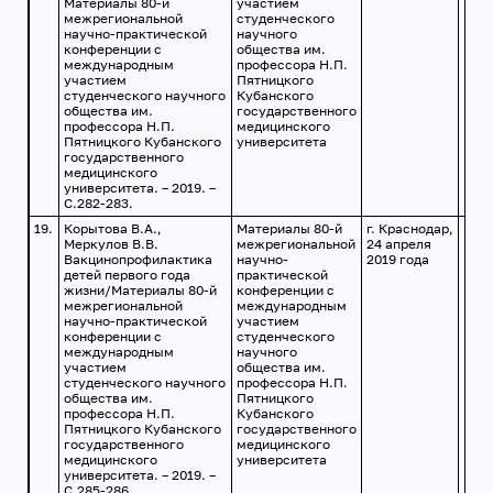
Материалы 80-й
участием
межрегиональной
студенческого
научно-практической
научного
конференции с
общества им.
международным
профессора Н.П.
участием
Пятницкого
студенческого научного
Кубанского
общества им.
государственного
профессора Н.П.
медицинского
Пятницкого Кубанского
университета
государственного
медицинского
университета. – 2019. –
С.282-283.
19.
Корытова В.А.,
Материалы 80-й
г. Краснодар,
Меркулов В.В.
межрегиональной
24 апреля
Вакцинопрофилактика
научно-
2019 года
детей первого года
практической
жизни/Материалы 80-й
конференции с
межрегиональной
международным
научно-практической
участием
конференции с
студенческого
международным
научного
участием
общества им.
студенческого научного
профессора Н.П.
общества им.
Пятницкого
профессора Н.П.
Кубанского
Пятницкого Кубанского
государственного
государственного
медицинского
медицинского
университета
университета. – 2019. –
С.285-286.