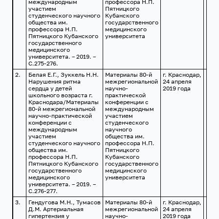
международным
профессора Н.П.
участием
Пятницкого
студенческого научного
Кубанского
общества им.
государственного
профессора Н.П.
медицинского
Пятницкого Кубанского
университета
государственного
медицинского
университета. – 2019. –
С.275-276.
2.
Белая Е.Г., Зуккель Н.Н.
Материалы 80-й
г. Краснодар,
Нарушения ритма
межрегиональной
24 апреля
сердца у детей
научно-
2019 года
школьного возраста г.
практической
Краснодара/Материалы
конференции с
80-й межрегиональной
международным
научно-практической
участием
конференции с
студенческого
международным
научного
участием
общества им.
студенческого научного
профессора Н.П.
общества им.
Пятницкого
профессора Н.П.
Кубанского
Пятницкого Кубанского
государственного
государственного
медицинского
медицинского
университета
университета. – 2019. –
С.276-277.
3.
Гендугова М.Н., Тумасов
Материалы 80-й
г. Краснодар,
Д.М. Артериальная
межрегиональной
24 апреля
гипертензия у
научно-
2019 года