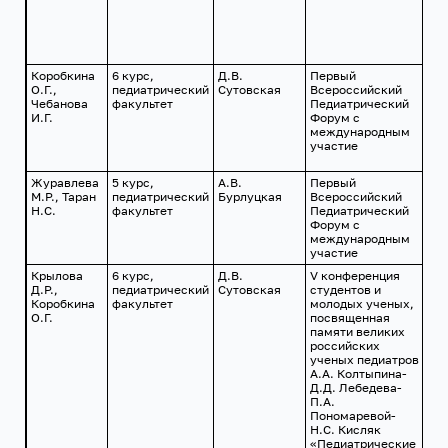
Коробкина
6 курс,
Д.В.
Первый
г. 
О.Г.,
педиатрический
Сутовская
Всероссийский
15-
Чебанова
факультет
Педиатрический
201
И.Г.
Форум с
международным
участие
Журавлева
5 курс,
А.В.
Первый
г. 
М.Р., Таран
педиатрический
Бурлуцкая
Всероссийский
15-
Н.С.
факультет
Педиатрический
201
Форум с
международным
участие
Крылова
6 курс,
Д.В.
V конференция
г.
Д.Р.,
педиатрический
Сутовская
студентов и
9-
Коробкина
факультет
молодых ученых,
10.
О.Г.
посвященная
год
памяти великих
российских
ученых педиатров
А.А. Колтыпина-
Д.Д. Лебедева-
П.А.
Пономаревой-
Н.С. Кисляк
«Педиатрические