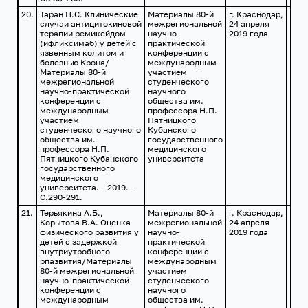
20.
Таран Н.С. Клинические
Материалы 80-й
г. Краснодар,
случаи антицитокиновой
межрегиональной
24 апреля
терапии ремикейдом
научно-
2019 года
(ифликсимаб) у детей с
практической
язвенным колитом и
конференции с
болезнью Крона/
международным
Материалы 80-й
участием
межрегиональной
студенческого
научно-практической
научного
конференции с
общества им.
международным
профессора Н.П.
участием
Пятницкого
студенческого научного
Кубанского
общества им.
государственного
профессора Н.П.
медицинского
Пятницкого Кубанского
университета
государственного
медицинского
университета. – 2019. –
С.290-291.
21.
Терьякина А.Б.,
Материалы 80-й
г. Краснодар,
Корытова В.А. Оценка
межрегиональной
24 апреля
физического развития у
научно-
2019 года
детей с задержкой
практической
внутриутробного
конференции с
рпазвития/Материалы
международным
80-й межрегиональной
участием
научно-практической
студенческого
конференции с
научного
международным
общества им.