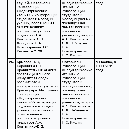
случай. Материалы
«Педиатрические
года
конференции
чтения» V
«Педиатрические
конференции
чтения» V конференции
студентов и
студентов и молодых
молодых ученых,
ученых, посвященная
посвященная
памяти великих
памяти великих
российских ученых
российских
педиатров А.А.
ученых педиатров
Колтыпина-Д.Д.
А.А. Колтыпина-
Лебедева-П.А.
Д.Д. Лебедева-
Пономаревой-Н.С.
П.А.
Кисляк. – С. 28.
Пономаревой-
Н.С. Кисляк
26.
Крылова Д.Р.,
Материалы
г. Москва, 9-
Коробкина О.Г.
конференции
10.11.2019
Сравнительный анализ
«Педиатрические
года
поствакцинального
чтения» V
иммунитета среди
конференции
российских и
студентов и
иностранных студентов
молодых ученых,
Краснодара. Материалы
посвященная
конференции
памяти великих
«Педиатрические
российских
чтения» Vконференции
ученых педиатров
студентов и молодых
А.А. Колтыпина-
ученых, посвященная
Д.Д. Лебедева-
памяти великих
П.А.
российских ученых
Пономаревой-
педиатров А.А.
Н.С. Кисляк
Колтыпина-Д.Д.