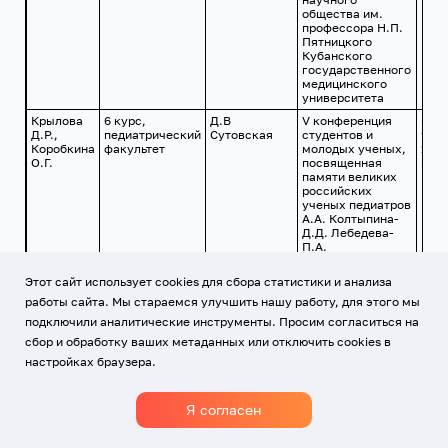
общества им.
профессора Н.П.
Пятницкого
Кубанского
государственного
медицинского
университета
Крылова
6 курс,
Д.В
V конференция
г. М
Д.Р.,
педиатрический
Сутовская
студентов и
9-
Коробкина
факультет
молодых ученых,
10.1
О.Г.
посвященная
года
памяти великих
российских
ученых педиатров
А.А. Колтыпина-
Д.Д. Лебедева-
П.А.
Пономаревой-
Н.С. Кисляк
Этот сайт использует cookies для сбора статистики и анализа
«Педиатрические
работы сайта. Мы стараемся улучшить нашу работу, для этого мы
чтения»
подключили аналитические инструменты. Просим согласиться на
Иваненко
6 курс,
Д.В
Первая
г.
А.С.,
педиатрический
Сутовская
межвузовская
Кра
сбор и обработку ваших метаданных или отключить cookies в
Кубина
факультет
олимпиада по
17.1
настройках браузера.
В.А.,
пежиатрии
года
Предко
«Мастер
С.Ю.,
педиатрии»,
Я согласен
Райкина
посвященная 50-
Е.Н., Цей
летию
С.М.
педиатрического