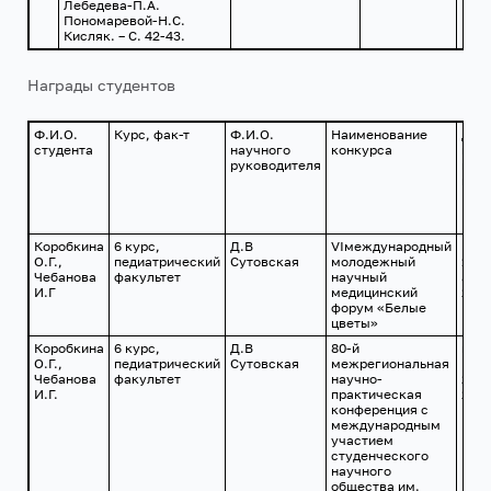
Лебедева-П.А.
Пономаревой-Н.С.
Кисляк. – С. 42-43.
Награды студентов
Ф.И.О.
Курс, фак-т
Ф.И.О.
Наименование
Дата
студента
научного
конкурса
мес
руководителя
про
кон
Коробкина
6 курс,
Д.В
VIмеждународный
Г. К
О.Г.,
педиатрический
Сутовская
молодежный
10-1
Чебанова
факультет
научный
апр
И.Г
медицинский
2019
форум «Белые
цветы»
Коробкина
6 курс,
Д.В
80-й
г.
О.Г.,
педиатрический
Сутовская
межрегиональная
Кра
Чебанова
факультет
научно-
24 а
И.Г.
практическая
2019
конференция с
международным
участием
студенческого
научного
общества им.