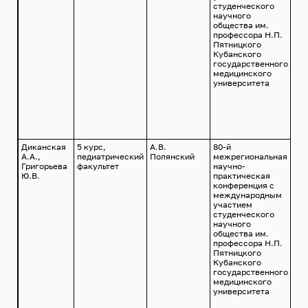
студенческого
научного
общества им.
профессора Н.П.
Пятницкого
Кубанского
государственного
медицинского
университета
Диканская
5 курс,
А.В.
80-й
г.
А.А.,
педиатрический
Полянский
межрегиональная
Кр
Григорьева
факультет
научно-
24
Ю.В.
практическая
201
конференция с
международным
участием
студенческого
научного
общества им.
профессора Н.П.
Пятницкого
Кубанского
государственного
медицинского
университета