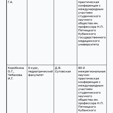
Г.А.
практическая
201
конференция с
международным
участием
студенческого
научного
общества им.
профессора Н.П.
Пятницкого
Кубанского
государственного
медицинского
университета
Коробкина
6 курс,
Д.В.
80-й
г.
О.Г.,
педиатрический
Сутовская
межрегиональная
Кр
Чебанова
факультет
научно-
24
И.Г.
практическая
201
конференция с
международным
участием
студенческого
научного
общества им.
профессора Н.П.
Пятницкого
Кубанского