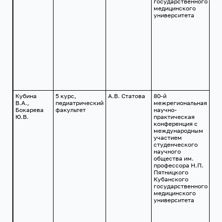
государственного
медицинского
университета
Кубина
5 курс,
А.В. Статова
80-й
г.
В.А.,
педиатрический
межрегиональная
Кр
Бокарева
факультет
научно-
24
Ю.В.
практическая
201
конференция с
международным
участием
студенческого
научного
общества им.
профессора Н.П.
Пятницкого
Кубанского
государственного
медицинского
университета