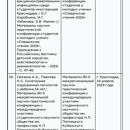
вакцимнокправляемыми
конференции
инфекциями среди
студентов и
студентов-иностранцев
молодых ученых
Краснодара / О.Г.
«Сперанские
Коробкина, И.Г.
чтения-2019»
Чебанова, Э.В. Мамян //
Материалы научно-
практической
конференции студентов
и молодых ученых
«Сперанские
чтения-2019».
Приложение к
Российскому вестнику
детской хирургии,
анестезиологии и
реаниматологии. – 2019.
– С. 47-48.
16.
Гамзина А.А., Павлова
Материалы 80-й
г. Краснодар,
Н.С. Сочетанная
межрегиональной
24 апреля
эндокринная патология
научно-
2019 года
у ребенка 16 лет/
практической
Материалы 80-й
конференции с
межрегиональной
международным
научно-практической
участием
конференции с
студенческого
международным
научного
участием
общества им.
студенческого научного
профессора Н.П.
общества им.
Пятницкого
профессора Н.П.
Кубанского
Пятницкого Кубанского
государственного