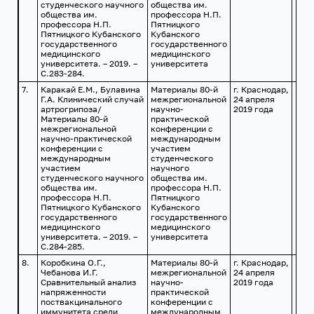
студенческого научного
общества им.
общества им.
профессора Н.П.
профессора Н.П.
Пятницкого
Пятницкого Кубанского
Кубанского
государственного
государственного
медицинского
медицинского
университета. – 2019. –
университета
С.283-284.
7.
Каракай Е.М., Булавина
Материалы 80-й
г. Краснодар,
Г.А. Клинический случай
межрегиональной
24 апреля
артрогрипоза/
научно-
2019 года
Материалы 80-й
практической
межрегиональной
конференции с
научно-практической
международным
конференции с
участием
международным
студенческого
участием
научного
студенческого научного
общества им.
общества им.
профессора Н.П.
профессора Н.П.
Пятницкого
Пятницкого Кубанского
Кубанского
государственного
государственного
медицинского
медицинского
университета. – 2019. –
университета
С.284-285.
8.
Коробкина О.Г.,
Материалы 80-й
г. Краснодар,
Чебанова И.Г.
межрегиональной
24 апреля
Сравнительный анализ
научно-
2019 года
напряженности
практической
поствакцинального
конференции с
иммунитета среди
международным