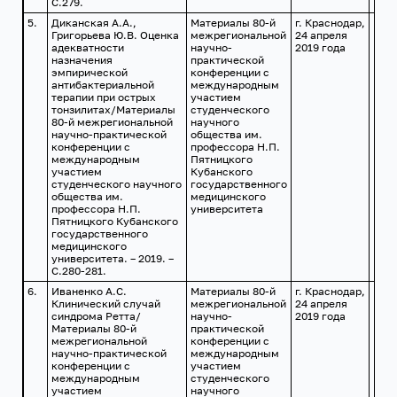
С.279.
5.
Диканская А.А.,
Материалы 80-й
г. Краснодар,
Григорьева Ю.В. Оценка
межрегиональной
24 апреля
адекватности
научно-
2019 года
назначения
практической
эмпирической
конференции с
антибактериальной
международным
терапии при острых
участием
тонзилитах/Материалы
студенческого
80-й межрегиональной
научного
научно-практической
общества им.
конференции с
профессора Н.П.
международным
Пятницкого
участием
Кубанского
студенческого научного
государственного
общества им.
медицинского
профессора Н.П.
университета
Пятницкого Кубанского
государственного
медицинского
университета. – 2019. –
С.280-281.
6.
Иваненко А.С.
Материалы 80-й
г. Краснодар,
Клинический случай
межрегиональной
24 апреля
синдрома Ретта/
научно-
2019 года
Материалы 80-й
практической
межрегиональной
конференции с
научно-практической
международным
конференции с
участием
международным
студенческого
участием
научного