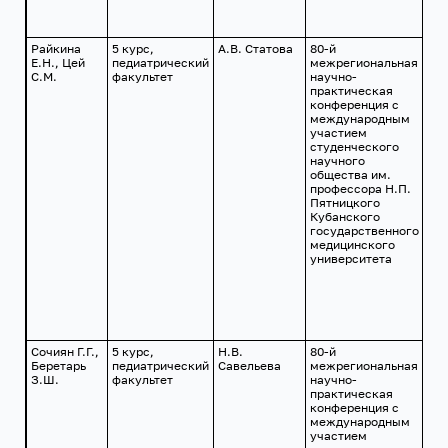
Райкина
5 курс,
А.В. Статова
80-й
г.
Е.Н., Цей
педиатрический
межрегиональная
Кр
С.М.
факультет
научно-
24
практическая
201
конференция с
международным
участием
студенческого
научного
общества им.
профессора Н.П.
Пятницкого
Кубанского
государственного
медицинского
университета
Сочиян Г.Г.,
5 курс,
Н.В.
80-й
г.
Беретарь
педиатрический
Савельева
межрегиональная
Кр
З.Ш.
факультет
научно-
24
практическая
201
конференция с
международным
участием