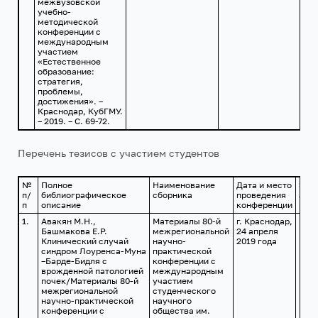
межвузовской
учебно-
методической
конференции с
международным
участием
«Естественное
образование:
стратегия,
проблемы,
достижения». –
Краснодар, КубГМУ.
– 2019. – С. 69-72.
Перечень тезисов с участием студентов
№
Полное
Наименование
Дата и место
Эле
п/
библиографическое
сборника
проведения
адр
п
описание
конференции
раз
1.
Авакян М.Н.,
Материалы 80-й
г. Краснодар,
Башмакова Е.Р.
межрегиональной
24 апреля
Клинический случай
научно-
2019 года
синдром Лоуренса-Муна
практической
–Барде-Бидля с
конференции с
врожденной патологией
международным
почек/Материалы 80-й
участием
межрегиональной
студенческого
научно-практической
научного
конференции с
общества им.