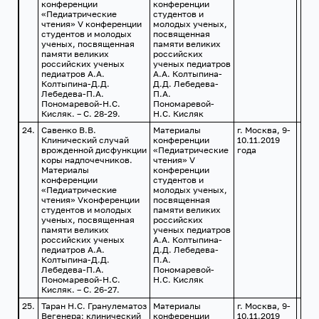
конференции
конференции
«Педиатрические
студентов и
чтения» V конференции
молодых ученых,
студентов и молодых
посвященная
ученых, посвященная
памяти великих
памяти великих
российских
российских ученых
ученых педиатров
педиатров А.А.
А.А. Колтыпина-
Колтыпина-Д.Д.
Д.Д. Лебедева-
Лебедева-П.А.
П.А.
Пономаревой-Н.С.
Пономаревой-
Кисляк. – С. 28-29.
Н.С. Кисляк
24.
Савенко В.В.
Материалы
г. Москва, 9-
Клинический случай
конференции
10.11.2019
врожденной дисфункции
«Педиатрические
года
коры надпочечников.
чтения» V
Материалы
конференции
конференции
студентов и
«Педиатрические
молодых ученых,
чтения» Vконференции
посвященная
студентов и молодых
памяти великих
ученых, посвященная
российских
памяти великих
ученых педиатров
российских ученых
А.А. Колтыпина-
педиатров А.А.
Д.Д. Лебедева-
Колтыпина-Д.Д.
П.А.
Лебедева-П.А.
Пономаревой-
Пономаревой-Н.С.
Н.С. Кисляк
Кисляк. – С. 26-27.
25.
Таран Н.С. Гранулематоз
Материалы
г. Москва, 9-
Вегенера: клинический
конференции
10.11.2019