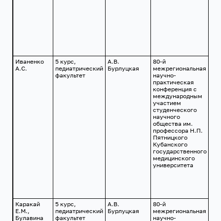
Иваненко
5 курс,
А.В.
80-й
г.
А.С.
педиатрический
Бурлуцкая
межрегиональная
Кр
факультет
научно-
24
практическая
201
конференция с
международным
участием
студенческого
научного
общества им.
профессора Н.П.
Пятницкого
Кубанского
государственного
медицинского
университета
Каракай
5 курс,
А.В.
80-й
г.
Е.М.,
педиатрический
Бурлуцкая
межрегиональная
Кр
Булавина
факультет
научно-
24