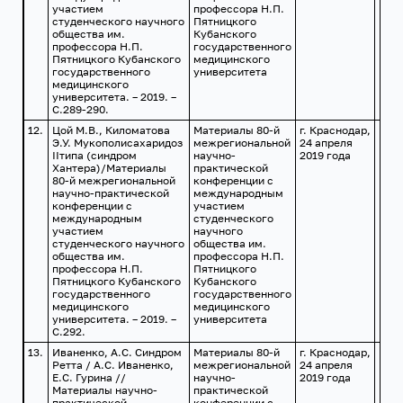
участием
профессора Н.П.
студенческого научного
Пятницкого
общества им.
Кубанского
профессора Н.П.
государственного
Пятницкого Кубанского
медицинского
государственного
университета
медицинского
университета. – 2019. –
С.289-290.
12.
Цой М.В., Киломатова
Материалы 80-й
г. Краснодар,
Э.У. Мукополисахаридоз
межрегиональной
24 апреля
IIтипа (синдром
научно-
2019 года
Хантера)/Материалы
практической
80-й межрегиональной
конференции с
научно-практической
международным
конференции с
участием
международным
студенческого
участием
научного
студенческого научного
общества им.
общества им.
профессора Н.П.
профессора Н.П.
Пятницкого
Пятницкого Кубанского
Кубанского
государственного
государственного
медицинского
медицинского
университета. – 2019. –
университета
С.292.
13.
Иваненко, А.С. Синдром
Материалы 80-й
г. Краснодар,
Ретта / А.С. Иваненко,
межрегиональной
24 апреля
Е.С. Гурина //
научно-
2019 года
Материалы научно-
практической
практической
конференции с