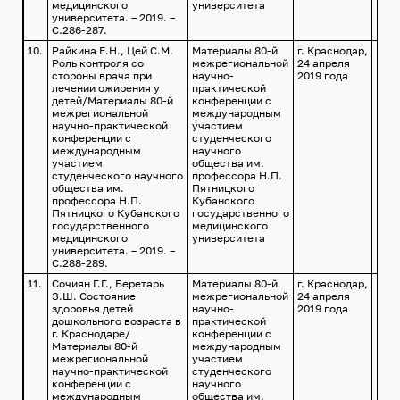
медицинского
университета
университета. – 2019. –
С.286-287.
10.
Райкина Е.Н., Цей С.М.
Материалы 80-й
г. Краснодар,
Роль контроля со
межрегиональной
24 апреля
стороны врача при
научно-
2019 года
лечении ожирения у
практической
детей/Материалы 80-й
конференции с
межрегиональной
международным
научно-практической
участием
конференции с
студенческого
международным
научного
участием
общества им.
студенческого научного
профессора Н.П.
общества им.
Пятницкого
профессора Н.П.
Кубанского
Пятницкого Кубанского
государственного
государственного
медицинского
медицинского
университета
университета. – 2019. –
С.288-289.
11.
Сочиян Г.Г., Беретарь
Материалы 80-й
г. Краснодар,
З.Ш. Состояние
межрегиональной
24 апреля
здоровья детей
научно-
2019 года
дошкольного возраста в
практической
г. Краснодаре/
конференции с
Материалы 80-й
международным
межрегиональной
участием
научно-практической
студенческого
конференции с
научного
международным
общества им.