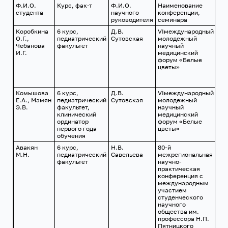
Ф.И.О.
Курс, фак-т
Ф.И.О.
Наименование
Да
студента
научного
конференции,
ме
руководителя
семинара
пр
Коробкина
6 курс,
Д.В.
VIмеждународный
г. 
О.Г.,
педиатрический
Сутовская
молодежный
10-
Чебанова
факультет
научный
ап
И.Г.
медицинский
201
форум «Белые
цветы»
Комышова
6 курс,
Д.В.
VIмеждународный
г. 
Е.А., Мамян
педиатрический
Сутовская
молодежный
10-
Э.В.
факультет,
научный
ап
клинический
медицинский
201
ординатор
форум «Белые
первого года
цветы»
обучения
Авакян
6 курс,
Н.В.
80-й
г.
М.Н.
педиатрический
Савельева
межрегиональная
Кр
факультет
научно-
24
практическая
201
конференция с
международным
участием
студенческого
научного
общества им.
профессора Н.П.
Пятницкого