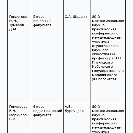
Гендугова
5 курс,
С.А. Шадрин
80-й
г.
М.Н.,
лечебный
межрегиональная
Кр
Тумасов
факультет
научно-
24
Д.М.
практическая
201
конференция с
международным
участием
студенческого
научного
общества им.
профессора Н.П.
Пятницкого
Кубанского
государственного
медицинского
университета
Гончарова
6 курс,
А.В.
80-й
г.
Е.Н.,
педиатрический
Бурлуцкая
межрегиональная
Кр
Меркулов
факультет
научно-
24
В.В.
практическая
201
конференция с
международным
участием