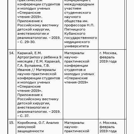
конференции студентов
международным
и молодых ученых
участием
«Сперанские
студенческого
чтения-2019».
научного
Приложение к
общества им.
Российскому вестнику
профессора Н.П.
детской хирургии,
Пятницкого
анестезиологии и
Кубанского
реаниматологии. – 2019.
государственного
– С. 29-30.
медицинского
университета
14.
Каракай, Е.М.
Материалы
г. Москва,
Артрогрипоз у ребенка 9
научно-
февраль
месяцев / Е.М. Каракай,
практической
2019 года
Г.А. Булавина, Г.В.
конференции
Иванов // Материалы
студентов и
научно-практической
молодых ученых
конференции студентов
«Сперанские
и молодых ученых
чтения-2019»
«Сперанские
чтения-2019».
Приложение к
Российскому вестнику
детской хирургии,
анестезиологии и
реаниматологии. – 2019.
– С. 37.
15.
Коробкина, О.Г. Анализ
Материалы
г. Москва,
иммунной
научно-
февраль
защищенности
практической
2019 года