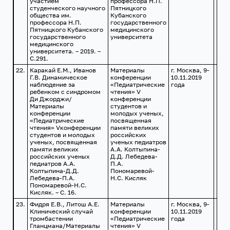
участием
профессора Н.П.
студенческого научного
Пятницкого
общества им.
Кубанского
профессора Н.П.
государственного
Пятницкого Кубанского
медицинского
государственного
университета
медицинского
университета. – 2019. –
С.291.
22.
Каракай Е.М., Иванов
Материалы
г. Москва, 9-
Г.В. Динамическое
конференции
10.11.2019
наблюдение за
«Педиатрические
года
ребенком с синдромом
чтения» V
Ди Джорджи/
конференции
Материалы
студентов и
конференции
молодых ученых,
«Педиатрические
посвященная
чтения» Vконференции
памяти великих
студентов и молодых
российских
ученых, посвященная
ученых педиатров
памяти великих
А.А. Колтыпина-
российских ученых
Д.Д. Лебедева-
педиатров А.А.
П.А.
Колтыпина-Д.Д.
Пономаревой-
Лебедева-П.А.
Н.С. Кисляк
Пономаревой-Н.С.
Кисляк. – С. 16.
23.
Фидря Е.В., Литош А.Е.
Материалы
г. Москва, 9-
Клинический случай
конференции
10.11.2019
тромбастении
«Педиатрические
года
Гланцмана/Материалы
чтения» V