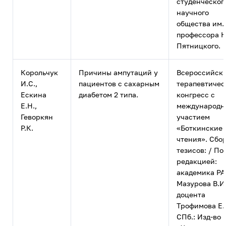
студенческог
научного
общества им.
профессора Н
Пятницкого.
Корольчук
Причины ампутаций у
Всероссийск
И.С.,
пациентов с сахарным
терапевтичес
Ескина
диабетом 2 типа.
конгресс с
Е.Н.,
международ
Геворкян
участием
Р.К.
«Боткинские
чтения». Сбо
тезисов: / По
редакцией:
академика Р
Мазурова В.И.
доцента
Трофимова Е.
СПб.: Изд-во