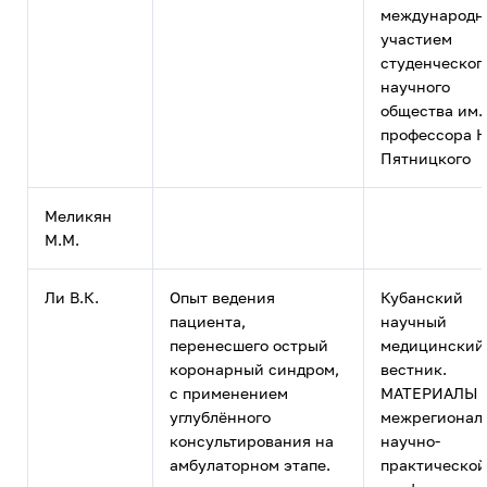
международ
участием
студенческог
научного
общества им.
профессора Н
Пятницкого
Меликян
М.М.
Ли В.К.
Опыт ведения
Кубанский
пациента,
научный
перенесшего острый
медицинский
коронарный синдром,
вестник.
с применением
МАТЕРИАЛЫ 
углублённого
межрегионал
консультирования на
научно-
амбулаторном этапе.
практической