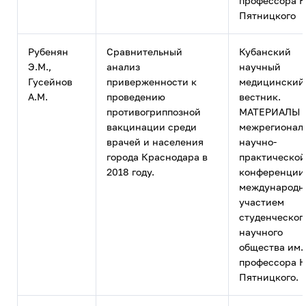
профессора Н
Пятницкого
Рубенян
Сравнительный
Кубанский
Э.М.,
анализ
научный
Гусейнов
приверженности к
медицинский
А.М.
проведению
вестник.
противогриппозной
МАТЕРИАЛЫ 
вакцинации среди
межрегионал
врачей и населения
научно-
города Краснодара в
практической
2018 году.
конференции
международ
участием
студенческог
научного
общества им.
профессора Н
Пятницкого.