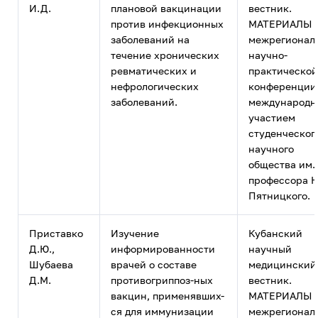
И.Д.
плановой вакцинации
вестник.
против инфекционных
МАТЕРИАЛЫ 
заболеваний на
межрегионал
течение хронических
научно-
ревматических и
практической
нефрологических
конференции
заболеваний.
международ
участием
студенческог
научного
общества им.
профессора Н
Пятницкого.
Приставко
Изучение
Кубанский
Д.Ю.,
информированности
научный
Шубаева
врачей о составе
медицинский
Д.М.
противогриппоз-ных
вестник.
вакцин, применявших-
МАТЕРИАЛЫ 
ся для иммунизации
межрегионал