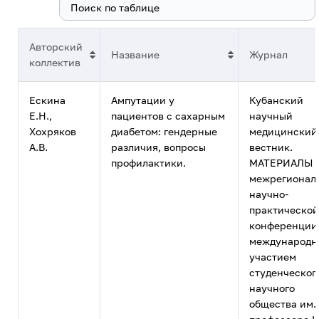
Поиск:
Авторский
Название
Журнал
коллектив
Ескина
Ампутации у
Кубанский
Е.Н.,
пациентов с сахарным
научный
Хохряков
диабетом: гендерные
медицинский
А.В.
различия, вопросы
вестник.
профилактики.
МАТЕРИАЛЫ 
межрегионал
научно-
практической
конференции
международ
участием
студенческог
научного
общества им.