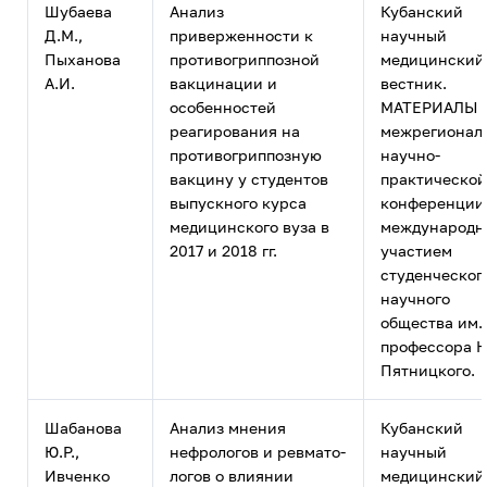
Шубаева
Анализ
Кубанский
Д.М.,
приверженности к
научный
Пыханова
противогриппозной
медицинский
А.И.
вакцинации и
вестник.
особенностей
МАТЕРИАЛЫ 
реагирования на
межрегионал
противогриппозную
научно-
вакцину у студентов
практической
выпускного курса
конференции
медицинского вуза в
международ
2017 и 2018 гг.
участием
студенческог
научного
общества им.
профессора Н
Пятницкого.
Шабанова
Анализ мнения
Кубанский
Ю.Р.,
нефрологов и ревмато-
научный
Ивченко
логов о влиянии
медицинский