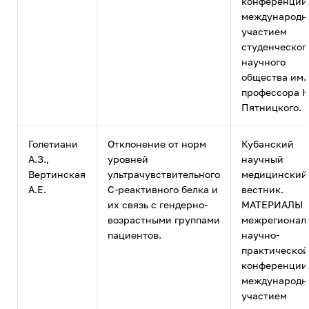
конференции
международ
участием
студенческог
научного
общества им.
профессора Н
Пятницкого.
Голетиани
Отклонение от норм
Кубанский
А.З.,
уровней
научный
Вертинская
ультрачувствительного
медицинский
А.Е.
С-реактивного белка и
вестник.
их связь с гендерно-
МАТЕРИАЛЫ 
возрастными группами
межрегионал
пациентов.
научно-
практической
конференции
международ
участием