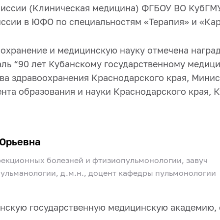
иссии (Клиническая медицина) ФГБОУ ВО КубГМУ
иссии в ЮФО п
о специальностям «Терапия» и «Ка
охранение и медицинскую науку отмечена наград
ль “90 лет Кубанскому государственному медици
ва здравоох
ранения Краснодарского края, Мини
нта образования и науки Краснодарского края, К
Юрьевна
екционных болезней и фтизиопульмонологии, завуч
ульманологии, д.м.н., доцент кафедры пульмонологии
банскую государственную медицинскую академию, 