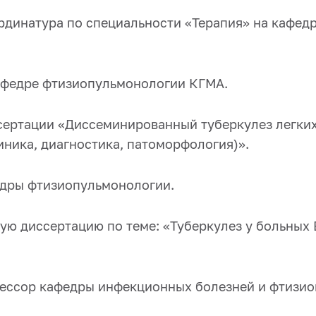
я ординатура по специальности «Терапия» на кафе
 кафедре фтизиопульмонологии КГМА.
ссертации «Диссеминированный туберкулез легки
ника, диагностика, патоморфология)».
федры фтизиопульмонологии.
кую диссертацию по теме: «Туберкулез у больных
рофессор кафедры инфекционных болезней и
фтизио