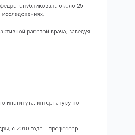
федре, о
публиковала около 25
х исследованиях.
 активной работой врача, заведуя
о института, интернатуру по
дры, с 2010 года – профессор