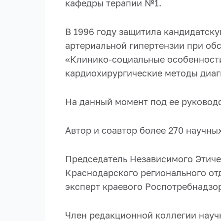
кафедры терапии №1.
В 1996 году защитила кандидатску
артериальной гипертензии при обс
«Клинико-социальные особенности
кардиохирургические методы диаг
На данный момент
п
о
д
е
е
р
у
к
о
вод
Автор и соавтор более
270
научных
Председатель Независимого Этиче
Краснодарского регионального от
эксперт краевого Роспотребнадзор
Член редакционной коллегии науч