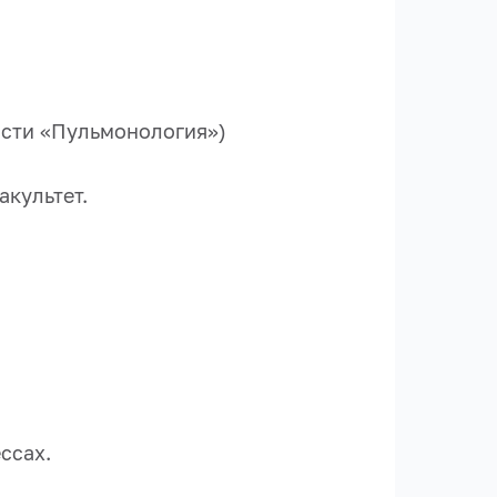
ости «Пульмонология»)
акультет.
ссах.