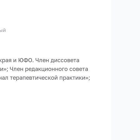
ный
 края
и ЮФО.
Член диссовета
ни»
;
Член редакционного совета
ал терапевтической практики
»;