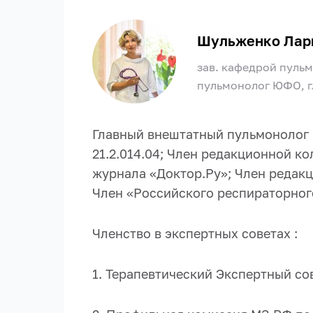
Шульженко Лар
зав. кафедрой пуль
пульмонолог ЮФО, г
Г
лавный внештатный пульмонолог
21.2.014.04;
Член
редакционной ко
ж
урнала «Доктор.Ру»;
Член редакц
Член «Российского респираторног
Членство в экспертных советах :
1. Терапевтический Экспертный со