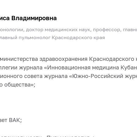
иса Владимировна
монологии, доктор медицинских наук, профессор, глав
лавный пульмонолог Краснодарского края
министерства здравоохранения Краснодарского
ллегии
ж
урнала «Инновационная медицина Куба
ионного совета ж
урнала
«
Южно-Российский журн
о общества»
;
вет ВАК;