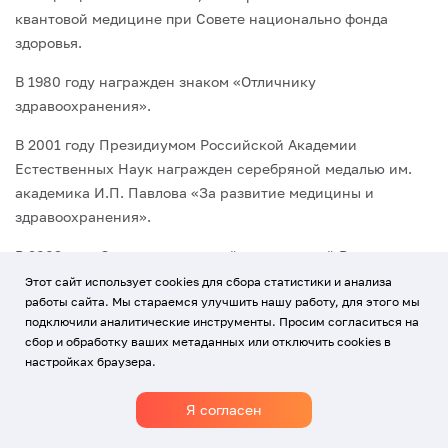
квантовой медицине при Совете национально фонда
здоровья.
В 1980 году награжден знаком «Отличнику
здравоохранения».
В 2001 году Президиумом Российской Академии
Естественных Наук награжден серебряной медалью им.
академика И.П. Павлова «За развитие медицины и
здравоохранения».
В 2003 году Стоматологической ассоциацией России
решением совета СтАР награждён медалью «Отличник
Этот сайт использует cookies для сбора статистики и анализа
работы сайта. Мы стараемся улучшить нашу работу, для этого мы
стоматологии» I степени.
подключили аналитические инструменты. Просим согласиться на
В 2006 году награждён медалью за большой вклад в
сбор и обработку ваших метаданных или отключить cookies в
настройках браузера.
развитие лазерной медицины в Российской Федерации и
в связи с 20-летием со дня образования ФГУ «ГНЦ
Я согласен
лазерной медицины Росздрава».