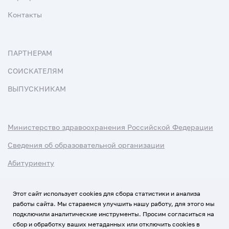
Контакты
ПАРТНЕРАМ
СОИСКАТЕЛЯМ
ВЫПУСКНИКАМ
Министерство здравоохранения Российской Федерации
Сведения об образовательной организации
Абитуриенту
Наука и университеты
Этот сайт использует cookies для сбора статистики и анализа
работы сайта. Мы стараемся улучшить нашу работу, для этого мы
Условия использования материалов
подключили аналитические инструменты. Просим согласиться на
Политика обработки персональных данных
сбор и обработку ваших метаданных или отключить cookies в