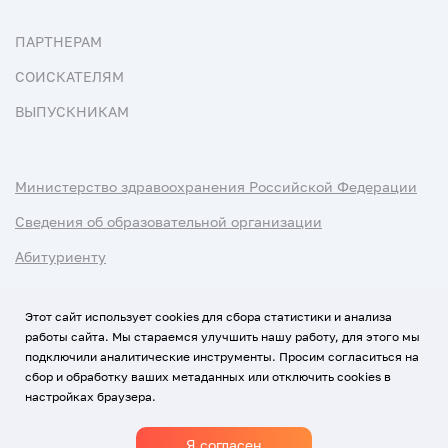
ПАРТНЕРАМ
СОИСКАТЕЛЯМ
ВЫПУСКНИКАМ
Министерство здравоохранения Российской Федерации
Сведения об образовательной организации
Абитуриенту
Наука и университеты
Этот сайт использует cookies для сбора статистики и анализа
работы сайта. Мы стараемся улучшить нашу работу, для этого мы
Условия использования материалов
подключили аналитические инструменты. Просим согласиться на
Политика обработки персональных данных
сбор и обработку ваших метаданных или отключить cookies в
настройках браузера.
Использование Cookies
Я согласен