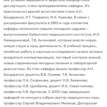
диссертации, стали преподавателями кафедры. Из
практических врачей ассистентами стали А.Н.
Бондаренко, Н.Т. Подварко, И.А. Ушакова.
В связи с
расширением факультета в 1980-е годы коллектив
кафедры пополнился новыми молодыми кадрами –
выпускниками Кубанского медицинского института: И.О.
Камышниковой, Т.В. Аксеновой, которые внесли новую,
живую струю в нашу деятельность. В учебный процесс,
лечебную работу и научные исследования начали активно
внедряться компьютеризация, тестовый контроль знаний,
новые современные методики лечения и лабораторной
диагностики.
Из стен кафедры вышли профессор А.Н.
Бондаренко, доценты В.В. Сюзяев, Т.В. Аксенова,
профессор Л.А. Скорикова, доцент Н.В. Баженова,
профессор О.В. Цымбалов, доцент И.К. Севастьянова,
профессор А.В. Арутюнов.
С 2005 года заведующим
кафедрой по конкурсу избран доктор медицинских наук,
профессор Сергей Владимирович Мелехов. Докторская