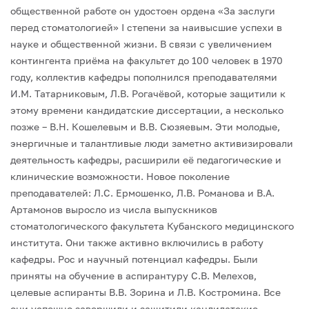
общественной работе он удостоен ордена «За заслуги
перед стоматологией» I степени за наивысшие успехи в
науке и общественной жизни.
В связи с увеличением
контингента приёма на факультет до 100 человек в 1970
году, коллектив кафедры пополнился преподавателями
И.М. Татарниковым, Л.В. Рогачёвой, которые защитили к
этому времени кандидатские диссертации, а несколько
позже – В.Н. Кошелевым и В.В. Сюзяевым. Эти молодые,
энергичные и талантливые люди заметно активизировали
деятельность кафедры, расширили её педагогические и
клинические возможности. Новое поколение
преподавателей: Л.С. Ермошенко, Л.В. Романова и В.А.
Артамонов выросло из числа выпускников
стоматологического факультета Кубанского медицинского
института. Они также активно включились в работу
кафедры. Рос и научный потенциал кафедры. Были
приняты на обучение в аспирантуру С.В. Мелехов,
целевые аспиранты В.В. Зорина и Л.В. Костромина. Все
они успешно завершили и защитили кандидатские