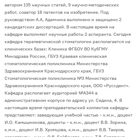
автором 135 научных статей, 9 научно-методических
работ, соавтор 18 патентов на изобретение. Под
руководством А.А, Адамчика выполнено и защищено 2
кандидатских диссертаций. В настоящее время на
кафедре выполняют научные работы 2 аспиранта.
Сегодня
кафедра терапевтической стоматологии располагается на
клинических базах: Клиника ФГБОУ ВО КубГМУ
Минздрава России, ГБУЗ Краевая клиническая
стоматологическая поликлиника Министерства
Здравоохранения Краснодарского края, ГБУЗ
Стоматологическая поликлиника №3 Министерства
Здравоохранения Краснодарского края, ООО «Руссдент».
Кафедра располагает аудиторией №А344 в
административном корпусе по адресу ул. Седина, 4. В
настоящее время преподавательский коллектив кафедры
представляют: заведующая учебной частью – к.м.н., доцент
И.О. Камышникова, доценты – к.м.н., доцент В.В. Зорина,
к.м.н., доцент И.В. Хромцова, к.м.н., доцент В.В. Таиров,
ассистенты – к.м.н. О.В. Байбакова, к.м.н. Т.В. Северина,