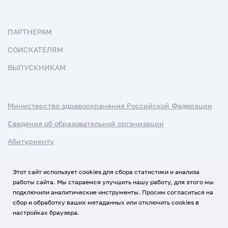
ПАРТНЕРАМ
СОИСКАТЕЛЯМ
ВЫПУСКНИКАМ
Министерство здравоохранения Российской Федерации
Сведения об образовательной организации
Абитуриенту
Наука и университеты
Этот сайт использует cookies для сбора статистики и анализа
работы сайта. Мы стараемся улучшить нашу работу, для этого мы
Условия использования материалов
подключили аналитические инструменты. Просим согласиться на
Политика обработки персональных данных
сбор и обработку ваших метаданных или отключить cookies в
настройках браузера.
Использование Cookies