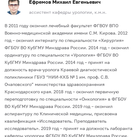
Ефремов Михаил Евгеньевич
ассистент кафедры урологии, к.м.н.
В 2011 году окончил лечебный факультет ФГВОУ ВПО
Военно-медицинской академии имени С.М. Кирова.
2012
год – окончил интернату по специальности «Хирургия»
ФГБОУ ВО КубГМУ Минздрава России.
2014 год – окончил
ординатуру по специальности «Урология» ФГБОУ ВО
КубГМУ Минздрава России.
2014 год – принят на
должность врача-уролога Краевой диагностической
поликлиники ГБУЗ “НИИ-ККБ № 1 им. проф. С.В.
Очаповского” министерства здравоохранения
Краснодарского края.
2018 год – окончил первичную
переподготовку по специальности «Онкология» в ФГБОУ
ВО КубГМУ Минздрава России.
2019 год – окончил
аспирантуру по Клинической медицины, присвоена
квалификация «Исследователь. Преподаватель
исследователь».
2019 год – принят на должность лаборанта
кафедры урологии ФГБОУ ВО КубГМУ Минздрава России.