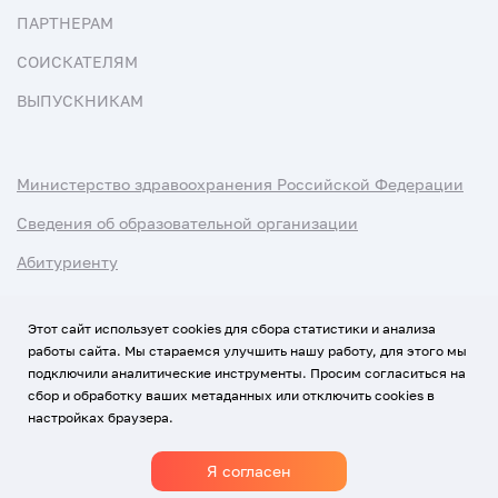
ПАРТНЕРАМ
СОИСКАТЕЛЯМ
ВЫПУСКНИКАМ
Министерство здравоохранения Российской Федерации
Сведения об образовательной организации
Абитуриенту
Наука и университеты
Этот сайт использует cookies для сбора статистики и анализа
работы сайта. Мы стараемся улучшить нашу работу, для этого мы
Условия использования материалов
подключили аналитические инструменты. Просим согласиться на
Политика обработки персональных данных
сбор и обработку ваших метаданных или отключить cookies в
настройках браузера.
Использование Cookies
Я согласен
1920-2026
© Все права защищены